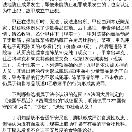
诚地防止成果发生，即便未能防止犯罪成果发生的，也应认定
为中止犯，故甲成立中止犯。
甲正在强制所时，无法，设法逃出所。甲径曲到毒贩陈某
家，以赊账体例买了少量毒品过瘾。后甲逃往，奉告伴侣乙详
情，请乙收容。乙让甲住下（现实一）。甲对陈某的毒品动起
了歪脑筋，探知陈某将毒品藏正在厨房灶膛内。某夜，甲先用
毒包子毒死陈某的2条看门狗（价值6000元），然后翻进陈某
院墙，从厨房灶膛拿走陈某50克纯（现实二）。甲拿出40克，
让乙将40克和80克其他物质夹杂，假充120克纯卖出（现实
三）。关于现实一，下列选项准确的是：A甲是依法被关押的
人员，其逃出所的行为形成脱逃罪B甲采办少量毒品是为了自
吸，采办毒品的行为不形成犯罪C陈某毒品给甲，虽未收款，
仍属于销售毒品既遂D乙收容甲的行为形成窝藏罪。
下列哪些选项属于法令认识的范围？A法国大后制定的
《法国平易近》B西周提出的“以德配天，明德慎罚”C中国保
守的“和为贵”、“少讼”、“厌讼”D社会从义！
丁明知腊肠不合适平安尺度，脚以形成严沉食源性疾患，
但误认为没有而发卖，现实上腊肠中掺有有毒的非食物原料。
对丁应以发卖不合适平安尺度的食物罪论处。