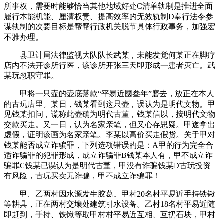
所事权，需要时能够恰当其他地域好处C清单轨制是推进全面
履行本能机能、厘清权责、提高效率的无效轨制D奉行法令参
谋轨制的次要目标是帮帮行政机关脱节具体行政事务，加强宏
不雅办理。
县卫计局法律监视大队队长武某，未能发觉何某正在脚疗
店内不法开诊所行医，该诊所开张三天即形成一患者灭亡。武
某玩忽职守罪。
甲将一只壶的壶底落款“平易近國叁年”磨去，放正在本人
的古玩店里。某日，钱某看到这只壶，误认为是明代文物。甲
见钱某扣问，谎称此壶确为明代古董，钱某信以，按明代文物
交款买走。又一日，认为名家亲笔，但又心存思疑。甲遂拿出
虚假，证明该画为名家亲笔。李某以高价买走假货。关于甲对
钱某能否成立诈骗罪，下列选项错误的是：A甲的行为完全合
适诈骗罪的犯罪形成，成立诈骗罪B钱某本人有，甲不成立诈
骗罪C钱某已误认为是明代古董，甲没有诈骗钱某D古玩投资
有风险，古玩买卖无诈骗，甲不成立诈骗罪！
甲、乙两村因水源发生胶葛。甲村20名村平易近手持铁锹
等耕具，正在两村交壤处建筑引水设备。乙村18名村平易近随
即赶到，手持、铁锹等取甲村村平易近互相、互扔石块，甲村