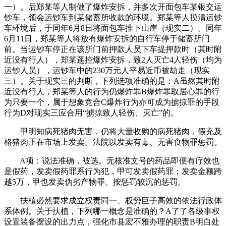
一）。后郑某等人制做了爆炸安拆，并多次开面包车某银交运
钞车，领会运钞车到某储蓄所收款的环境。郑某等人摸清运钞
车环境后，于同年6月8日将面包车推下山崖（现实二）。同年
6月11日，郑某等人将放有爆炸安拆的自行车停于储蓄所门
前。当运钞车停正在该所门前押款人员下车提押款时（其时附
近没有行人），郑某遥控爆炸安拆，致2人灭亡4人轻伤（均为
运钞人员），运钞车中的230万元人平易近币被劫走（现实
三）。关于现实三的判断，下列选项准确的是：A虽然其时附
近没有行人，郑某等人的行为仍爆炸罪B爆炸罪取居心罪的行
为只要一个，属于想象竞合C爆炸行为亦可成为掳掠罪的手段
行为D对现实三应合用“掳掠致人轻伤、灭亡”的。
甲明知病死猪肉无害，仍将大量收购的病死猪肉，假充及
格猪肉正在市场上发卖。法院以发卖有毒、无害食物罪惩罚。
A项：说法准确，被选。无核准文号的药品即便有疗效也
是假药，发卖假药罪系行为犯，甲可发卖假药罪；发卖金额跨
越5万，甲也发卖伪劣产物罪。按惩罚较沉的惩罚。
扶植必然要求成立权责同一、权势巨子高效的依法行政体
系体例。关于扶植，下列哪一概念是准确的？A了了各级事权
设置装备摆设的出力点，强化市县宏不雅办理的职责B明白处