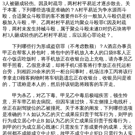
3人被砸成轻伤。因及时疏导，两村村平易近才逐步散去。关
于本案，下列哪些选项是准确的？A村平易近为争水源而斗
殴，合适聚众斗殴罪的客不雅要件B不分一般加入斗殴仍是积
极加入斗殴，甲、乙两村村平易近均聚众斗殴罪C因及时疏
导，两村未发生持械斗殴，属于聚众斗殴未遂D对扔石块将甲
村3人砸成轻伤的乙村村平易近，应以居心罪论处？。
下列哪些行为形成盗窃罪（不考虑数额）？A酒店办事员
甲正在帮客人拎包时，将包中的手机放入本人的口袋B客人正
在小饭店吃饭时，将手机放正在收银台边上充电，请办事员乙
帮手照看。乙假意承诺，却将手机C搭客将行李放正在托运柜
台旁，到相距20余米的另一柜台问事时，机场洁净工丙将该行
李拿走D顾客购物时将车钥匙遗忘正在收银台，收银员问是谁
的，丁谎称是本人的，然后持该钥匙将顾客的车开走。
甲为杀乙，对乙下毒。甲见乙中毒后极端疾苦，顿生怜
意，开车带乙前去病院。但因车速过快，车左侧撞上电线杆，
坐正在副驾驶位的乙被撞死。关于本案的阐发，下列哪些选项
是准确的？A 如认为乙的灭亡成果应归责于驾车行为，则甲的
行为成立居心中止B 如认为乙的灭亡成果应归责于投毒行为，
则甲的行为成立居心既遂C 只需发生了形成要件的成果，无论
若何都不成能成立中止犯，故甲不成立中止犯D 只需行为人实