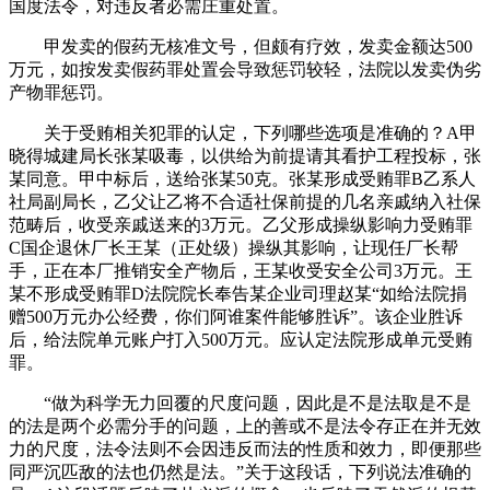
国度法令，对违反者必需庄重处置。
甲发卖的假药无核准文号，但颇有疗效，发卖金额达500
万元，如按发卖假药罪处置会导致惩罚较轻，法院以发卖伪劣
产物罪惩罚。
关于受贿相关犯罪的认定，下列哪些选项是准确的？A甲
晓得城建局长张某吸毒，以供给为前提请其看护工程投标，张
某同意。甲中标后，送给张某50克。张某形成受贿罪B乙系人
社局副局长，乙父让乙将不合适社保前提的几名亲戚纳入社保
范畴后，收受亲戚送来的3万元。乙父形成操纵影响力受贿罪
C国企退休厂长王某（正处级）操纵其影响，让现任厂长帮
手，正在本厂推销安全产物后，王某收受安全公司3万元。王
某不形成受贿罪D法院院长奉告某企业司理赵某“如给法院捐
赠500万元办公经费，你们阿谁案件能够胜诉”。该企业胜诉
后，给法院单元账户打入500万元。应认定法院形成单元受贿
罪。
“做为科学无力回覆的尺度问题，因此是不是法取是不是
的法是两个必需分手的问题，上的善或不是法令存正在并无效
力的尺度，法令法则不会因违反而法的性质和效力，即便那些
同严沉匹敌的法也仍然是法。”关于这段话，下列说法准确的