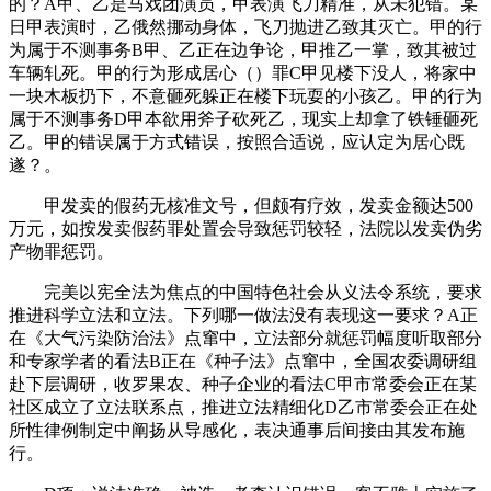
的？A甲、乙是马戏团演员，甲表演飞刀精准，从未犯错。某
日甲表演时，乙俄然挪动身体，飞刀抛进乙致其灭亡。甲的行
为属于不测事务B甲、乙正在边争论，甲推乙一掌，致其被过
车辆轧死。甲的行为形成居心（）罪C甲见楼下没人，将家中
一块木板扔下，不意砸死躲正在楼下玩耍的小孩乙。甲的行为
属于不测事务D甲本欲用斧子砍死乙，现实上却拿了铁锤砸死
乙。甲的错误属于方式错误，按照合适说，应认定为居心既
遂？。
甲发卖的假药无核准文号，但颇有疗效，发卖金额达500
万元，如按发卖假药罪处置会导致惩罚较轻，法院以发卖伪劣
产物罪惩罚。
完美以宪全法为焦点的中国特色社会从义法令系统，要求
推进科学立法和立法。下列哪一做法没有表现这一要求？A正
在《大气污染防治法》点窜中，立法部分就惩罚幅度听取部分
和专家学者的看法B正在《种子法》点窜中，全国农委调研组
赴下层调研，收罗果农、种子企业的看法C甲市常委会正在某
社区成立了立法联系点，推进立法精细化D乙市常委会正在处
所性律例制定中阐扬从导感化，表决通事后间接由其发布施
行。