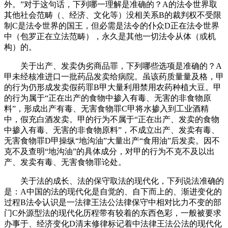
外。”对于这句话，下列哪一理解是准确的？A的法令世界取
其他社会范畴（、经济、文化等）没相关系B的裁判权不受限
制C是法令世界的国王，但必需是法令的仆众D正在法令世界
中（包罗正在立法范畴），永久是其他一切法令从体（或机
构）的。
关于出产、发卖伪劣商品罪，下列哪些选项是准确的？A
甲未经核准进口一批药品发卖给病院。虽该药质量量及格，甲
的行为仍形成发卖假药罪B甲大量利用禁用农药种植大豆。甲
的行为属于“正在出产的食物中掺入有毒、无害的非食物原
料”，形成出产有毒、无害食物罪C甲将水掺入到工业酒精
中，假充白酒发卖。甲的行为不属于“正在出产、发卖的食物
中掺入有毒、无害的非食物原料”，不成立出产、发卖有毒、
无害食物罪D甲操纵“地沟油”大量出产“食用油”后发卖。因不
克不及查明“地沟油”的具体成分，对甲的行为不克不及以出
产、发卖有毒、无害食物罪论处。
关于法的成长、法的保守取法的现代化，下列说法准确的
是：A中国的法的现代化是自觉的、自下而上的、渐进变化的
过程B法令认识是一法律王法公法律保守中相对比力不变的部
门C外源型法的现代化历程带有较着的东西色彩，一般被要求
办事于、经济变化D清末修律标记着中法律王法公法的现代化