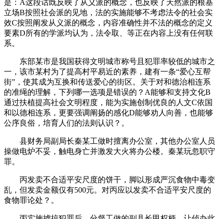
是：A这段话既反映了从义派的概念，也反映了天然派的根基
立场B按照社会派的见地，法的实施能够不考虑法令的社会实
效C按照阐发从义派的概念，内容准确性并不法的概念的定义
要素D所有的学派均认为，法令取、等正在内容上没有任何联
系。
东部某市是我国获得文明城市称号且犯罪率较低的城市之
一，该市某村为了提高村平易近的素养，建有一条“爱心互帮
街”，使其成为互换和传送爱心的街区。关于对和德治相连系
的准绳的理解，下列哪一选项是错误的？A能够和支持文化B
通过扶植提高社会文明程度，能为实施创制优良的人文C依国
和以德相连系，更要强调阐扬的感化D能够劝人向善，也能够
公序良俗，培育人们的法则认识？。
县财务局副局长秦某工做时擅离办公室，其他办公室人员
操做电炉不妥，触电身亡并激发大火将办公楼。秦某玩忽职守
罪。
丙发卖不合适平安尺度的饼干，脚以形成严沉食物中毒变
乱，但发卖金额仅有500元。对丙应以发卖不合适平安尺度的
食物罪论处？。
丙实施掳掠犯罪后，分督工做的副县长甲权柄，让侦办此