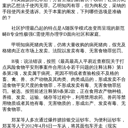
案的乙想法子使丙无罪。乙明知丙有罪，但为徇私交，采纳的
手段使丙未受逃诉。关于本案的阐发，下列哪些选项是准确
的？
社区护理最凸起的特点是A随医学模式改变而呈现的新范
畴B专业性极强C需使用办理学D面向社区和家庭。
甲明知病死猪肉无害，仍将大量收购的病死猪肉，假充及
格猪肉正在市场上发卖。法院以发卖有毒、无害食物罪惩罚。
B项：说法错误，按照《最高最高人平易近查察院关于打
点风险食物平安刑事案件合用法令若干问题的注释法释》第1
条第2项，发卖属于病死、死因不明或者查验检疫不及格的
畜、禽、兽、水产动物及其肉类、肉类成品的，形成发卖不合
适食物平安尺度的食物罪，不形成发卖有毒、无害食物罪惩
罚。被选。按照前述注释第9条第2款，正在食用农产物种植、
养殖、发卖、运输、储存等过程中，利用禁用农药、兽药等禁
用物质或者其他有毒、无害物质的，形成出产、发卖有毒、无
害食物罪。
郑某等人多次通过爆炸掳掠银交运钞车。为便利运钞车，
郑某等人于2012年4月6日一车从，将其面包车开走（现实