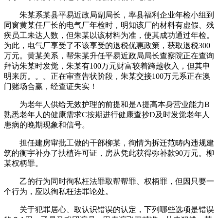
朱某系某县平易近政局副局长，率县福利企业年检小组到
同窗黄某任厂长的电气厂年检时，明知该厂的材料有虚假、残
疾员工未达人数，但朱某以该材料为准，使其成功通过年检。
为此，电气厂享受了不该享受的退税优惠政策，获取退税300
万元。黄某关系，帮朱某升任平易近政局局长查察院正在查询
拜访朱某时发觉，朱某有100万元财富较着跨越收入，但其申
明来历。。。正在审查告状阶段，朱某交接100万元系正在澳
门赌场合赢，经查证失实！
为老年人供给无效护理的前提和是A提高本身营业能力B
熟悉老年人的健康需求C按期进行健康查抄D及时发觉老年人
患病的晚期现象和信号。
担任建房审批工做的干部柳某，徇情为拆迁范畴内违规建
筑的衡宇补办了扶植许可证，房从凭此获得弥补款90万元。柳
某权柄罪。
乙的行为同时徇私枉法罪取帮帮罪、权柄罪，但因只要一
个行为，应以徇私枉法罪论处。
关于犯罪居心、取认识错误的认定，下列哪些选项是错误