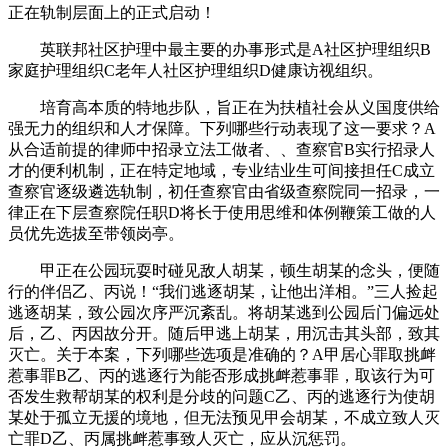
正在轨制层面上的正式启动！
英联邦社区护理中最主要的办事形式是A社区护理组织B
家庭护理组织C老年人社区护理组织D健康访视组织。
培育高本质的特地步队，旨正在为扶植社会从义国度供给
强无力的组织和人才保障。下列哪些行动表现了这一要求？A
从合适前提的律师中招录立法工做者、、查察官B实行招录人
才的便利机制，正在特定地域，专业结业生可间接担任C成立
查察官逐级遴选轨制，初任查察官由省级查察院同一招录，一
律正在下层查察院任职D将长于使用思维和体例鞭策工做的人
员优先选拔至带领岗亭。
甲正在公园玩耍时碰见敌人胡某，顿生胡某的念头，便随
行的伴侣乙、丙说！“我们逃逐胡某，让他出洋相。”三人捡起
逃逐胡某，致公园次序严沉紊乱。将胡某逃到公园后门偏远处
后，乙、丙因故分开。随后甲逃上胡某，用沉击其头部，致其
灭亡。关于本案，下列哪些选项是准确的？A甲居心罪取挑衅
惹事罪B乙、丙的逃逐行为能否形成挑衅惹事罪，取该行为可
否发生救帮胡某的权利是分歧的问题C乙、丙的逃逐行为使胡
某处于孤立无援的境地，但无法预见甲会胡某，不成立致人灭
亡罪D乙、丙属挑衅惹事致人灭亡，应从沉惩罚。