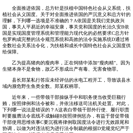
全面推进依国，总方针是扶植中国特色社会从义系统，扶
植社会从义国度。关于对全面推进依国的严沉意义和总方针的
理解，下列哪一选项是不准确的？A依国是关我们党执政兴
国，事关人平易近的幸福安康，事关党和国度的长治久安B依
国是实现国度管理系统和管理能力现代化的必然要求C总方针
包罗构成完整的法令规范系统和高效的法令实施系统D通过将
全数社会关系法令化，为扶植和成长中国特色社会从义国度供
给保障。
乙为提高猪肉的瘦肉率，正在饲猜中添加“瘦肉精”。因为
生猪本身不是食物，故乙不形成出产有毒、无害食物罪。
县长郑某私行答应未经评估的水电工程开工，导致该县水
域内濒危野生鱼类全数。郑某权柄罪。
近年来，一些带领干部操纵手中和职务便当收受巨额行
贿，按照律例和法令被和，并依法移送司法机关处置。对此，
下列哪一说法是错误的？A这表白带领干部外行使、履行职责
时要服膺法令底线不成触碰B按照律例惩办，有益于督促带领
干部使用思维依事C要沉视将律例取国度法令进行无效跟尾和
协调，以做为对违法犯为进行法令制裁的根据D党规党纪严于