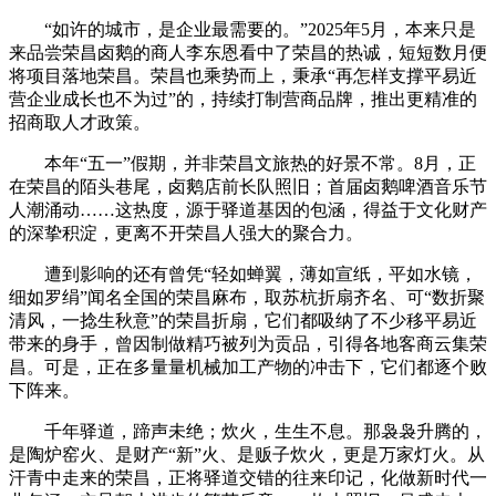
“如许的城市，是企业最需要的。”2025年5月，本来只是
来品尝荣昌卤鹅的商人李东恩看中了荣昌的热诚，短短数月便
将项目落地荣昌。荣昌也乘势而上，秉承“再怎样支撑平易近
营企业成长也不为过”的，持续打制营商品牌，推出更精准的
招商取人才政策。
本年“五一”假期，并非荣昌文旅热的好景不常。8月，正
在荣昌的陌头巷尾，卤鹅店前长队照旧；首届卤鹅啤酒音乐节
人潮涌动……这热度，源于驿道基因的包涵，得益于文化财产
的深挚积淀，更离不开荣昌人强大的聚合力。
遭到影响的还有曾凭“轻如蝉翼，薄如宣纸，平如水镜，
细如罗绢”闻名全国的荣昌麻布，取苏杭折扇齐名、可“数折聚
清风，一捻生秋意”的荣昌折扇，它们都吸纳了不少移平易近
带来的身手，曾因制做精巧被列为贡品，引得各地客商云集荣
昌。可是，正在多量量机械加工产物的冲击下，它们都逐个败
下阵来。
千年驿道，蹄声未绝；炊火，生生不息。那袅袅升腾的，
是陶炉窑火、是财产“新”火、是贩子炊火，更是万家灯火。从
汗青中走来的荣昌，正将驿道交错的往来印记，化做新时代一