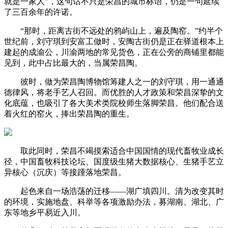
就是一家人”，这句话不只是荣昌的城市标语，仍是一句延续
了三百余年的许诺。
“那时，距离古街不远处的鸦屿山上，遍及陶窑。”约半个
世纪前，刘守琪到安富工做时，安陶古街仍是正在驿道根本上
建起的成渝公，川渝两地的常见货色，正在公旁的商铺里都能
见到，此中占比最大的，当属荣昌陶。
彼时，做为荣昌陶博物馆筹建人之一的刘守琪，用一通通
德律风，将老手艺人召回。而优胜的人才政策和荣昌深挚的文
化底蕴，也吸引了各大美术类院校师生落脚荣昌。他们配合送
着火红的窑火，捧出荣昌陶的重生。
取此同时，荣昌不竭摸索适合中国国情的现代畜牧业成长
径，中国畜牧科技论坛、国度级生猪大数据核心、生猪手艺立
异核心（沉庆）等接踵落地荣昌。
起色来自一场浩荡的迁移——湖广填四川。清为改变其时
的环境，实施地盘、科举等各项激励办法，募湖南、湖北、广
东等地乡平易近入川。