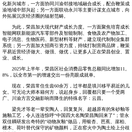
化新兴城市，一方面协同川渝邻接地域融合成长，配合鞭策成
渝地域中部兴起；另一方面联动永川等主要计谋支点城市，向
外拓展沉庆经济圈的辐射范畴。
为此，荣昌加大现代财产成长力度。一方面聚焦培育成长
智能网联新能源汽车零部件及智能制制、食物及农产物加工、
电子消息、生物医药、新型材料等财产，建立现代制制业集群
系统；另一方面加大招商引资力度，持续打制营商品牌，鞭策
平易近营经济做大、做强、做优，让更多人正在荣昌创业、置
业、成长。
2025年上半年，荣昌区社会消费品零售总额同比增加11。
8%，以全市第一的增速交出一份亮眼成就单。
现在，荣昌常住生齿60余万，过半都是填川移平易近的儿
女。可无论大师本籍何方，说起身乡，回覆都只要一个受两
广、川渝方言交融影响而降生的特殊名字：云昌。
梁先才等老一辈安陶人，回复复兴、超越原有的朱砂釉等
施釉工艺，令人连连惊呼“中国四大名陶荣昌陶回来了”；管永
双佳耦研发出奇特的“动物灰釉”做品，用银杏、芭蕉、崖柏、
檀木、荷叶替代保守的矿物颜料，正在窑火中为陶土绘上分歧