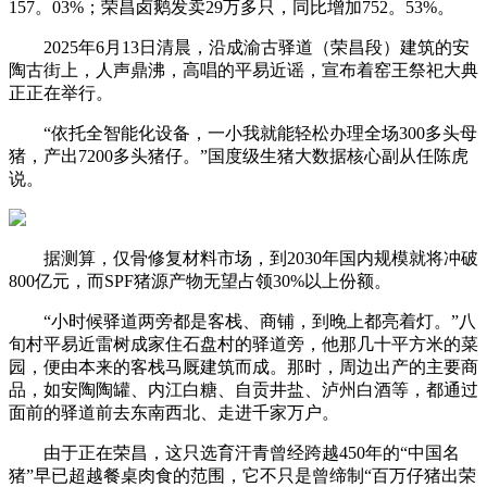
157。03%；荣昌卤鹅发卖29万多只，同比增加752。53%。
2025年6月13日清晨，沿成渝古驿道（荣昌段）建筑的安
陶古街上，人声鼎沸，高唱的平易近谣，宣布着窑王祭祀大典
正正在举行。
“依托全智能化设备，一小我就能轻松办理全场300多头母
猪，产出7200多头猪仔。”国度级生猪大数据核心副从任陈虎
说。
据测算，仅骨修复材料市场，到2030年国内规模就将冲破
800亿元，而SPF猪源产物无望占领30%以上份额。
“小时候驿道两旁都是客栈、商铺，到晚上都亮着灯。”八
旬村平易近雷树成家住石盘村的驿道旁，他那几十平方米的菜
园，便由本来的客栈马厩建筑而成。那时，周边出产的主要商
品，如安陶陶罐、内江白糖、自贡井盐、泸州白酒等，都通过
面前的驿道前去东南西北、走进千家万户。
由于正在荣昌，这只选育汗青曾经跨越450年的“中国名
猪”早已超越餐桌肉食的范围，它不只是曾缔制“百万仔猪出荣