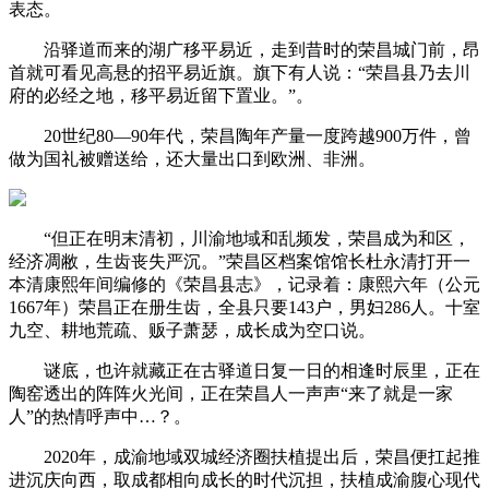
表态。
沿驿道而来的湖广移平易近，走到昔时的荣昌城门前，昂
首就可看见高悬的招平易近旗。旗下有人说：“荣昌县乃去川
府的必经之地，移平易近留下置业。”。
20世纪80—90年代，荣昌陶年产量一度跨越900万件，曾
做为国礼被赠送给，还大量出口到欧洲、非洲。
“但正在明末清初，川渝地域和乱频发，荣昌成为和区，
经济凋敝，生齿丧失严沉。”荣昌区档案馆馆长杜永清打开一
本清康熙年间编修的《荣昌县志》，记录着：康熙六年（公元
1667年）荣昌正在册生齿，全县只要143户，男妇286人。十室
九空、耕地荒疏、贩子萧瑟，成长成为空口说。
谜底，也许就藏正在古驿道日复一日的相逢时辰里，正在
陶窑透出的阵阵火光间，正在荣昌人一声声“来了就是一家
人”的热情呼声中…？。
2020年，成渝地域双城经济圈扶植提出后，荣昌便扛起推
进沉庆向西，取成都相向成长的时代沉担，扶植成渝腹心现代