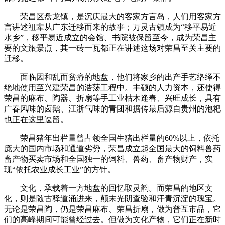
荣昌区盘龙镇，是沉庆最大的客家方言岛，人们用客家方
言讲述祖辈从广东迁移而来的故事；万灵古镇成为“移平易近
水乡”，移平易近成立的会馆、书院被保留至今，成为荣昌主
要的文旅景点，其一砖一瓦都正在讲述这场对荣昌至关主要的
迁移。
面临因和乱而贫瘠的地盘，他们将家乡的出产手艺络绎不
绝地使用至兴建荣昌的浩荡工程中。丰硕的人力资本，还使得
荣昌的麻布、陶器、折扇等手工业枯木逢春、兴旺成长，具有
广春风味的卤鹅、江浙气味的青团和据传最后源自贵州的泡粑
也正在这里逗留。
荣昌猪年出栏量曾占领全国生猪出栏量的60%以上，依托
庞大的国内市场和通道劣势，荣昌成立起全国最大的饲料兽药
畜产物买卖市场和全国独一的饲料、兽药、畜产物财产，实
现“依托农业成长工业”的方针。
文化，承载着一方地盘的回忆取灵韵。而荣昌的地区文
化，则是随古驿道涌进来，颠末光阴查验和汗青沉淀的瑰宝。
无论是荣昌陶，仍是荣昌麻布、荣昌折扇，做为普互市品，它
们的高峰期间可能曾经过去。但做为文化产物，它们正在新时