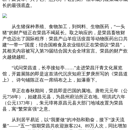
长的最强底盘。
从生猪保种养殖、食物加工，到饲料、生物医药，“一头
猪”的财产链正在荣昌不竭延长。取之响应的，是荣昌畜牧财
产也迈出了国际程序：荣昌产山羊痘活疫苗等动物医药出口共
建“一带一”国度；结合国粮食及农业组织正在荣倡议“荣昌”，
其相关内容被写入第79届结合国大会全球宣言。荣昌的财产炊
火越烧越旺。
“试问荣昌道，长亭接短亭……”走进荣昌汗青文化展览
馆，开篇展陈的即是这首清代沉庆知府王梦庚所写的《荣昌道
上》。诗句铺陈正在一席绢布之上，如瀑垂下。
早正在春秋期间，荣昌即是巴国的属地。唐乾元元年（公
元758年），始建昌元县，为昌州府治所正在地。明洪武六年
（公元1373年），朱元璋将原昌元县大部门地域改置为荣昌
县，寓“繁荣富强”之意。
从到居平易近，以“我要做”的冲劲和勤奋，接下“泼天流
量”——“五一”假期荣昌共欢迎旅客224。89万人次，同比增加