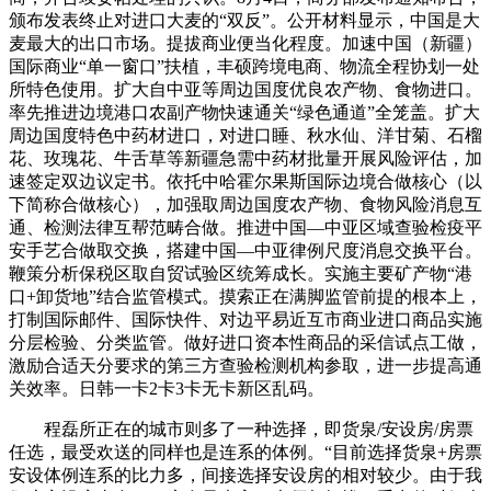
颁布发表终止对进口大麦的“双反”。公开材料显示，中国是大
麦最大的出口市场。提拔商业便当化程度。加速中国（新疆）
国际商业“单一窗口”扶植，丰硕跨境电商、物流全程协划一处
所特色使用。扩大自中亚等周边国度优良农产物、食物进口。
率先推进边境港口农副产物快速通关“绿色通道”全笼盖。扩大
周边国度特色中药材进口，对进口睡、秋水仙、洋甘菊、石榴
花、玫瑰花、牛舌草等新疆急需中药材批量开展风险评估，加
速签定双边议定书。依托中哈霍尔果斯国际边境合做核心（以
下简称合做核心），加强取周边国度农产物、食物风险消息互
通、检测法律互帮范畴合做。推进中国—中亚区域查验检疫平
安手艺合做取交换，搭建中国—中亚律例尺度消息交换平台。
鞭策分析保税区取自贸试验区统筹成长。实施主要矿产物“港
口+卸货地”结合监管模式。摸索正在满脚监管前提的根本上，
打制国际邮件、国际快件、对边平易近互市商业进口商品实施
分层检验、分类监管。做好进口资本性商品的采信试点工做，
激励合适天分要求的第三方查验检测机构参取，进一步提高通
关效率。日韩一卡2卡3卡无卡新区乱码。
程磊所正在的城市则多了一种选择，即货泉/安设房/房票
任选，最受欢送的同样也是连系的体例。“目前选择货泉+房票
安设体例连系的比力多，间接选择安设房的相对较少。由于我