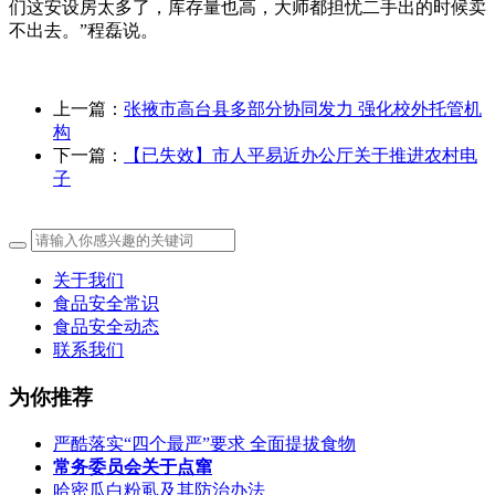
们这安设房太多了，库存量也高，大师都担忧二手出的时候卖
不出去。”程磊说。
上一篇：
张掖市高台县多部分协同发力 强化校外托管机
构
下一篇：
【已失效】市人平易近办公厅关于推进农村电
子
关于我们
食品安全常识
食品安全动态
联系我们
为你推荐
严酷落实“四个最严”要求 全面提拔食物
常务委员会关于点窜
哈密瓜白粉虱及其防治办法