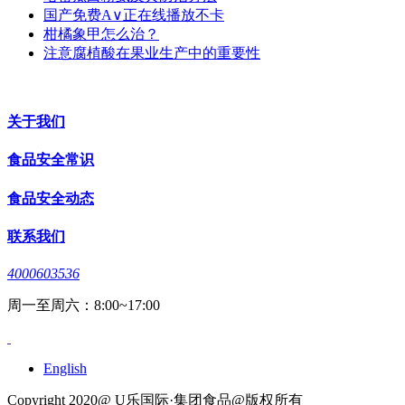
国产免费A∨正在线播放不卡
柑橘象甲怎么治？
注意腐植酸在果业生产中的重要性
关于我们
食品安全常识
食品安全动态
联系我们
4000603536
周一至周六：8:00~17:00
English
Copyright 2020@ U乐国际·集团食品@版权所有