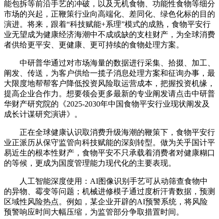
能包拆等前沿手艺的冲破，以及无机食物、功能性食物等细分
市场的兴起，正鞭策行业向高端化、差同化、绿色化标的目的
演进。将来，跟着“科技赋能+系理”模式的成熟，食物平安行
业无望成为健康经济海潮中不成或缺的支柱财产，为全球消费
者供给更平安、更健康、更可持续的食物处理方案。
中研普华通过对市场海量的数据进行采集、拾掇、加工、
阐发、传送，为客户供给一揽子消息处理方案和征询办事，最
大限度地帮帮客户降低投资风险取运营成本，把握投资机缘，
提高企业合作力。想要领会更多最新的专业阐发请点击中研普
华财产研究院的《2025-2030年中国食物平安行业现状阐发及
成长计谋研究演讲》。
正在全球健康认识取消费升级海潮的鞭策下，食物平安行
业正派历从保守监管向科技赋能的深刻转型。做为关乎国计平
易近生的根本性财产，食物平安不只承载着消费者对健康糊口
的等候，更成为国度管理能力现代化的主要表现。
人工智能深度使用：AI图像识别手艺可从动筛查食物中
的异物、霉变等问题；机械进修模子通过度析汗青数据，预测
区域性风险热点。例如，某企业开辟的AI预警系统，将风险
预警响应时间大幅压缩，为监管部分争取措置时间。