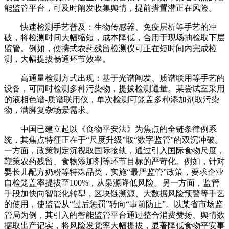
能监管平台，可及时阐发收集舆情，提前措置潜正在风险。
快速检测手艺普及：生物传感器、免疫层析等手艺的冲
破，将检测时间大幅缩短，成本降低，合用于现场抽检取下层
监管。例如，便携式农药残留检测仪可正在短时间内完成检
测，大幅提拔畅通环节效率。
高通量检测方式出现：基于光谱阐发、质谱联用等手艺的
设备，可同时检测多种污染物，提拔检测通量。某尝试室采用
的液相色谱-质谱联用仪，单次检测可笼盖多种添加剂取污染
物，满脚复杂场景需求。
中国已建立起以《食物平安法》为焦点的全链条律例系
统，其焦点特征正在于“尺度升级”取“数字监管”的双沉冲破。
一方面，政策制定沉视取国际接轨，通过引入国际食物尺度，
鞭策农药残留、食物添加剂等环节目标的严苛化。例如，针对
婴长儿配方奶粉等特殊品类，实施“最严监管”政策，要求企业
自检笼盖率提拔至100%，从泉源降低风险。另一方面，监管
手段加快向智能化转型，区块链溯源、大数据风险预警等手艺
的使用，使监管从“过后惩罚”转向“事前防止”。以某省市场监
管局为例，其引入的智能监管平台通过整合消费赞扬、舆情数
据取出产记实，将风险发觉率大幅提拔，显著降低食物平安事