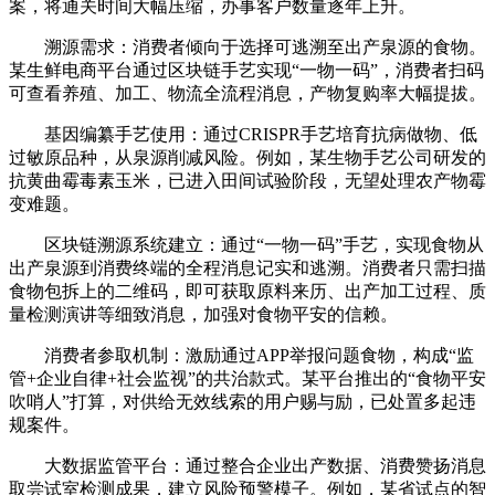
案，将通关时间大幅压缩，办事客户数量逐年上升。
溯源需求：消费者倾向于选择可逃溯至出产泉源的食物。
某生鲜电商平台通过区块链手艺实现“一物一码”，消费者扫码
可查看养殖、加工、物流全流程消息，产物复购率大幅提拔。
基因编纂手艺使用：通过CRISPR手艺培育抗病做物、低
过敏原品种，从泉源削减风险。例如，某生物手艺公司研发的
抗黄曲霉毒素玉米，已进入田间试验阶段，无望处理农产物霉
变难题。
区块链溯源系统建立：通过“一物一码”手艺，实现食物从
出产泉源到消费终端的全程消息记实和逃溯。消费者只需扫描
食物包拆上的二维码，即可获取原料来历、出产加工过程、质
量检测演讲等细致消息，加强对食物平安的信赖。
消费者参取机制：激励通过APP举报问题食物，构成“监
管+企业自律+社会监视”的共治款式。某平台推出的“食物平安
吹哨人”打算，对供给无效线索的用户赐与励，已处置多起违
规案件。
大数据监管平台：通过整合企业出产数据、消费赞扬消息
取尝试室检测成果，建立风险预警模子。例如，某省试点的智