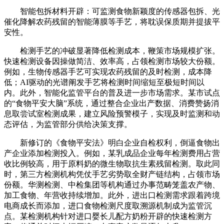
智能包拆材料开辟：可监测食物新颖度的传感器包拆、光
催化降解农药残留的智能薄膜等手艺，将耽误保质期并提拔平
安性。
检测手艺的冲破显著降低检测成本，鞭策市场规模扩张。
快速检测设备因操做简洁、效率高，占领检测市场较大份额。
例如，生物传感器手艺可实现农药残留的及时检测，成本降
低；AI驱动的光谱阐发手艺将检测时间缩短至极短时间以
内。此外，智能化监管平台的普及进一步市场需求。某市试点
的“食物平安大脑”系统，通过整合企业出产数据、消费赞扬消
息取尝试室检测成果，建立风险预警模子，实现及时监测和动
态评估，为监管部分供给决策支撑。
新修订的《食物平安法》明白企业自检权利，倒逼食物出
产企业添加检测投入。例如，某乳成品企业每年检测费用占营
收比例较高，用于原料奶的微生物取抗生素残留检测。取此同
时，第三方检测机构凭仗手艺劣势取全财产链结构，占领市场
份额。华测检测、中检集团等机构通过办事范畴笼盖农产物、
加工食物、年营收持续增加。此外，进出口检测需求跟着跨境
电商成长而添加，进口食物检测尺度取溯源机制成为监管沉
点。某检测机构针对进口婴长儿配方奶粉开辟的快速检测方