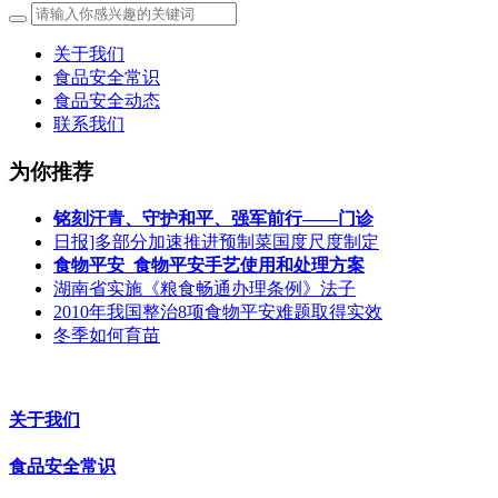
关于我们
食品安全常识
食品安全动态
联系我们
为你推荐
铭刻汗青、守护和平、强军前行——门诊
日报]多部分加速推进预制菜国度尺度制定
食物平安_食物平安手艺使用和处理方案
湖南省实施《粮食畅通办理条例》法子
2010年我国整治8项食物平安难题取得实效
冬季如何育苗
关于我们
食品安全常识