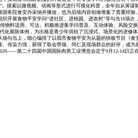
”。摸索以微视频、动画等形式进行可视化科普，全年自从筹谋
国务院食安办采纳并播放，也为后续内容创做堆集了贵重经验。连
织开展食物平安学问“进社区、进校园、进农村”等勾当16场
传物料适用、可达。积极推进集学问普及、互动体验、风险交换于
现代化展陈体例，为出格是青少年供给了沉浸式、场景化的进修
从场勾当上，细心编排了以我市食物平安为从题的快板节目《食
泼、传染力强，获得了取会带领、同仁及现场群众的好评，成为
E 2026——第二十四届中国国际肉类工业博览会定于9月12-14日