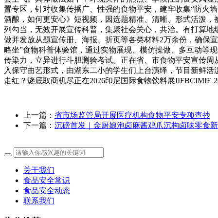
置专区，针对收集传播广、性强的食物平安，建牢收集“防火墙
酒酿，如何更安心》短视频，因选题精准、清晰、形式活泼，被
列勾当，无效开展宣传科普，集聚社会关心，共治。有打算地组
做并发放从题宣传册、海报、折页等各类材料2万余份，确保宣
略坐”食物科普体验馆，通过实物展现、模仿操做、多互动等
传染力，立异进行斗胆测验考试。正在省、市食物平安宣传周
入保守曲艺形式，由湖东二小的学生们上台演绎，节目新鲜活
走红？谜底取商机尽正在2026印尼国际食物饮料展IIFBCIMI
上一篇：
省市场监管局开展医疗机构食物平安专项查抄
下一篇：
沉磅首发｜金厨娘泡卤麻酱鸡爪沉构卤味零食新
关于我们
食品安全常识
食品安全动态
联系我们