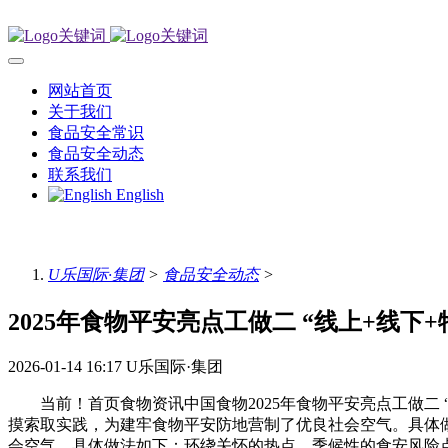
网站首页
关于我们
食品安全常识
食品安全动态
联系我们
English
U乐国际·集团
>
食品安全动态
>
2025年食物平安亮点工做二 “线上+线下+
2026-01-14 16:17
U乐国际·集团
当前！首页食物资讯中国食物2025年食物平安亮点工做二 “
摸索取实践，为建牢食物平安防地营制了优良社会空气。具体做
会空气。具体做法如下：环绕关怀的热点、季候性的食安风险