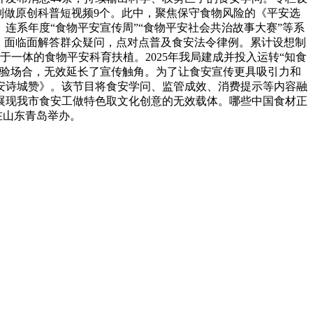
制做原创科普短视频9个。此中，聚焦保守食物风险的《平安选
系年度“食物平安宣传周”“食物平安社会共治故事大赛”等系
次，面临面解答群众疑问，点对点普及食安法令律例。累计设想制
一体的食物平安科育扶植。2025年我局建成并投入运转“知食
体验场合，无效延长了宣传触角。为了让食安宣传更具吸引力和
安诗城赞》。该节目将食安学问、监管成效、消费提示等内容融
展现我市食安工做特色取文化创意的无效载体。哪些中国食材正
正在山东青岛举办。