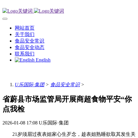
网站首页
关于我们
食品安全常识
食品安全动态
联系我们
English
U乐国际·集团
>
食品安全常识
>
省蔚县市场监管局开展商超食物平安“你
点我检
2026-01-08 17:08
U乐国际·集团
21岁须眉过夜表姐家心生歹念，趁表姐熟睡欲取其发生关