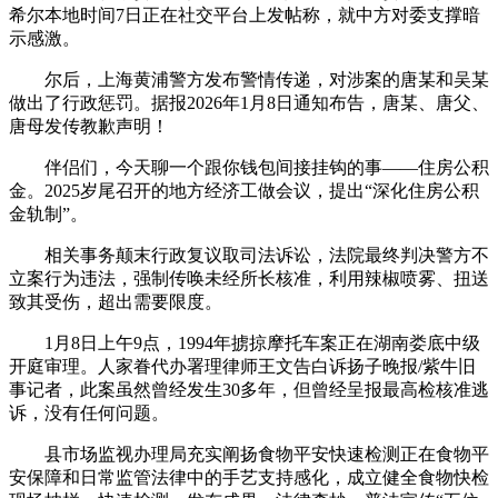
希尔本地时间7日正在社交平台上发帖称，就中方对委支撑暗
示感激。
尔后，上海黄浦警方发布警情传递，对涉案的唐某和吴某
做出了行政惩罚。据报2026年1月8日通知布告，唐某、唐父、
唐母发传教歉声明！
伴侣们，今天聊一个跟你钱包间接挂钩的事——住房公积
金。2025岁尾召开的地方经济工做会议，提出“深化住房公积
金轨制”。
相关事务颠末行政复议取司法诉讼，法院最终判决警方不
立案行为违法，强制传唤未经所长核准，利用辣椒喷雾、扭送
致其受伤，超出需要限度。
1月8日上午9点，1994年掳掠摩托车案正在湖南娄底中级
开庭审理。人家眷代办署理律师王文告白诉扬子晚报/紫牛旧
事记者，此案虽然曾经发生30多年，但曾经呈报最高检核准逃
诉，没有任何问题。
县市场监视办理局充实阐扬食物平安快速检测正在食物平
安保障和日常监管法律中的手艺支持感化，成立健全食物快检