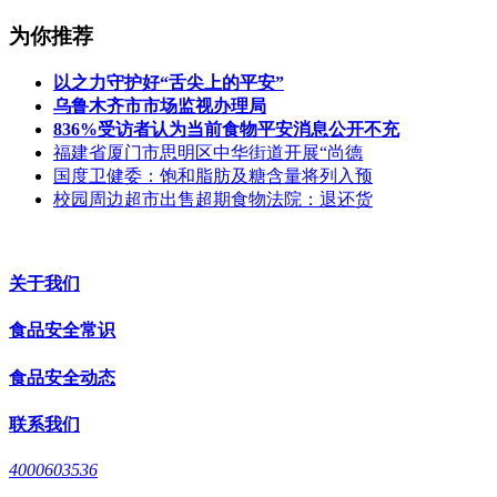
为你推荐
以之力守护好“舌尖上的平安”
乌鲁木齐市市场监视办理局
836%受访者认为当前食物平安消息公开不充
福建省厦门市思明区中华街道开展“尚德
国度卫健委：饱和脂肪及糖含量将列入预
校园周边超市出售超期食物法院：退还货
关于我们
食品安全常识
食品安全动态
联系我们
4000603536