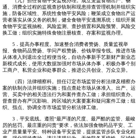
（九）担任食物平安监视办理。成立笼盖食物出产、畅
通、消费全过程的监视查抄轨制和现患排查管理机制并组织实
施，防备区域性、系统性食物平安风险；鞭策成立食物出产运
营者落实从体义务的机制，健全食物平安逃溯系统；组织开展
食物平安监视抽检、风险监测、查抄措置和风险预警、风险交
换工做；组织实施特殊食物注册核查、存案和监视办理。
5．提高办事程度。加速整合消费者赞扬、质量监视举
报、食物药品赞扬、学问产权赞扬、价钱举报专线。推进市场
从体准入到退出全过程便当化，自动办事新手艺新财产新业态
新模式成长，使用大数据加强对市场从体办事，积极办事个别
工商户、私营企业和处事群众，推进公共创业、万众立异。
（四）法律稽察科。担任订定市场监管分析法律及稽察办
案的轨制办法并组织实施；指点查处市场从体准入、出产、运
营、买卖中的相关违法行为和案件查办工做；承担组织查办、
督查督办有严沉影响、跨区域的大案要案和疑问案件工做；组
织、指点、协调全市市场监管分析法律工做。
3．平安底线。遵照“最严谨的尺度、最严酷的监管、最峻
厉的惩罚、最庄重的问责”要求，依法加强食物药品平安、工
业产质量量平安、特种设备平安监管，提拔监管步队专业化程