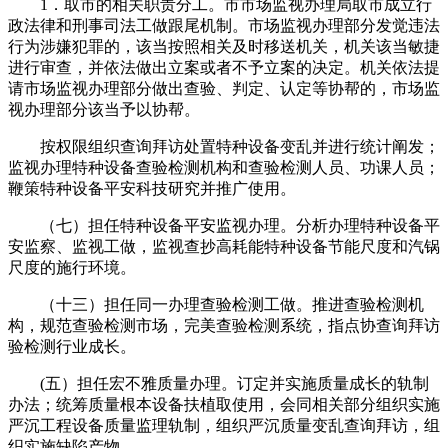
1．取市的相关职责分工。市市场监视办理局取市成立行
政法律和刑事司法工做跟尾机制。市场监视办理部分发觉违法
行为涉嫌犯罪的，该当按照相关及时移送机关，机关该当敏捷
进行审查，并依法做出立案或者不予立案的决定。机关依法提
请市场监视办理部分做出查验、判定、认定等协帮的，市场监
视办理部分该当予以协帮。
按权限组织查询拜访处置特种设备变乱并进行统计阐发；
监视办理特种设备查验检测机构和查验检测人员、功课人员；
鞭策特种设备平安科技研究并推广使用。
（七）担任特种设备平安监视办理。分析办理特种设备平
安监察、监视工做，监视查抄高耗能特种设备节能尺度和汽锅
尺度的施行环境。
（十三）担任同一办理查验检测工做。推进查验检测机
构，规范查验检测市场，完美查验检测系统，指点协查询拜访
验检测行业成长。
(五）担任宏不雅质量办理。订定并实施质量成长的轨制
办法；统筹质量根本设备扶植取使用，会同相关部分组织实施
严沉工程设备质量监理轨制，组织严沉质量变乱查询拜访，组
织实施缺陷产物。