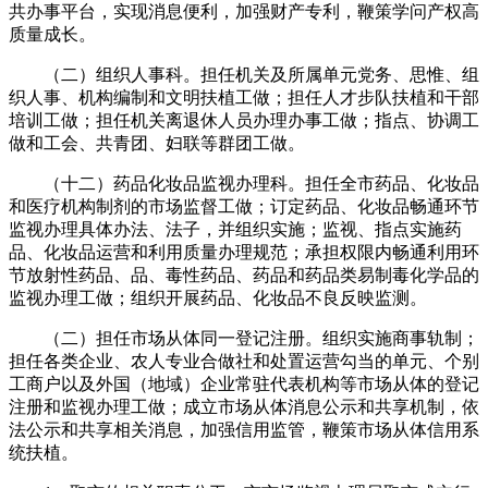
共办事平台，实现消息便利，加强财产专利，鞭策学问产权高
质量成长。
（二）组织人事科。担任机关及所属单元党务、思惟、组
织人事、机构编制和文明扶植工做；担任人才步队扶植和干部
培训工做；担任机关离退休人员办理办事工做；指点、协调工
做和工会、共青团、妇联等群团工做。
（十二）药品化妆品监视办理科。担任全市药品、化妆品
和医疗机构制剂的市场监督工做；订定药品、化妆品畅通环节
监视办理具体办法、法子，并组织实施；监视、指点实施药
品、化妆品运营和利用质量办理规范；承担权限内畅通利用环
节放射性药品、品、毒性药品、药品和药品类易制毒化学品的
监视办理工做；组织开展药品、化妆品不良反映监测。
（二）担任市场从体同一登记注册。组织实施商事轨制；
担任各类企业、农人专业合做社和处置运营勾当的单元、个别
工商户以及外国（地域）企业常驻代表机构等市场从体的登记
注册和监视办理工做；成立市场从体消息公示和共享机制，依
法公示和共享相关消息，加强信用监管，鞭策市场从体信用系
统扶植。