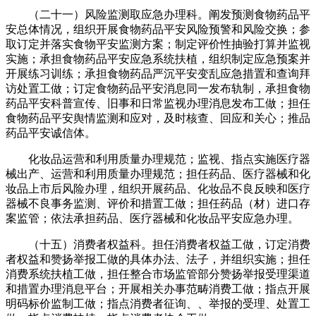
（二十一）风险监测取应急办理科。阐发预测食物药品平
安总体情况，组织开展食物药品平安风险预警和风险交换；参
取订定并落实食物平安监测方案；制定评价性抽验打算并监视
实施；承担食物药品平安应急系统扶植，组织制定应急预案并
开展练习训练；承担食物药品严沉平安变乱应急措置和查询拜
访处置工做；订定食物药品平安消息同一发布轨制，承担食物
药品平安科普宣传、旧事和日常监视办理消息发布工做；担任
食物药品平安舆情监测和应对，及时核查、回应和关心；推品
药品平安诚信体。
化妆品运营和利用质量办理规范；监视、指点实施医疗器
械出产、运营和利用质量办理规范；担任药品、医疗器械和化
妆品上市后风险办理，组织开展药品、化妆品不良反映和医疗
器械不良事务监测、评价和措置工做；担任药品（材）进口存
案监管；依法承担药品、医疗器械和化妆品平安应急办理。
（十五）消费者权益科。担任消费者权益工做，订定消费
者权益和赞扬举报工做的具体办法、法子，并组织实施；担任
消费系统扶植工做，担任整合市场监管部分赞扬举报受理渠道
和措置办理消息平台；开展相关办事范畴消费工做；指点开展
明码标价监制工做；指点消费者征询、、举报的受理、处置工