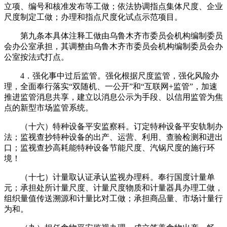
立项、编号和核准发布等工做；依法协调指点集体尺度、企业
尺度制定工做；办理和指点尺度化试点示范项目。
第九条本具体注释工做由乌鲁木齐市委员会机构编制委员
会办公室承担，其调整由乌鲁木齐市委员会机构编制委员会办
公室按法式打点。
4．强化事中过后监管。强化根据尺度监管，强化风险办
理，全面奉行落实“双随机、一公开”和“互联网+监管”，加速
推进监管消息共享，建立以消息公示为手段、以信用监管为焦
点的新型市场监管系统。
（十六）特种设备平安监察科。订定特种设备平安轨制办
法；监视查抄特种设备的出产、运营、利用、查验检测和进出
口；监视查抄高耗能特种设备节能尺度、汽锅尺度的施行环
境！
（十七）计量取认证承认监视办理科。奉行国度计量单
元；承担处所计量尺度、计量尺度物质和计量器具办理工做，
组织量值传送溯源和计量比对工做；承担商品量、市场计量行
为和。