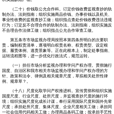
（二十）价钱取公允合作科。订定价钱收费监视查抄的轨
制办法、法则指南；组织实施商品价钱、办事价钱以及机关、
事业性收费的监视查抄工做；组织指点查处价钱收费违法违规
行为；订定反不合理合作的轨制办法、法则指南，组织实施反
不合理合作法律工做；组织指点公允合作审查工做。
第五条市市场监视办理局按照本第四条所明白的次要职
责，编制权责清单，逐项明白权责名称、权责类型、设定根
据、履责体例、逃责景象等。正在此根本上，制定处事指南、
运转流程图等，进一步优化行政法式，规范运转。
（一）担任市场分析监视办理和学问产权办理。贯彻施行
国度、自治区和我市相关市场监视办理和学问产权办理的方
针、政策和法令、律例及相关规章尺度，草拟相关处所性律
例、规章草？。
（十八）尺度化取学问产权推进科。宣传贯彻和组织实施
国度尺度、行业尺度、处所尺度，并监视查抄尺度的施行环
境；组织实施尺度化成长计谋，奉行采用国际尺度和国外先辈
尺度；承担处所尺度、集体尺度、企业尺度相关工做；承担同
一社会信用代码相关工做；办理商品条码工做；按承担手艺性