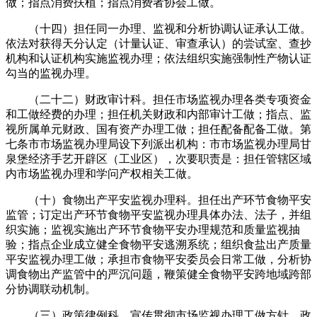
做；指点消费扶植；指点消费者协会工做。
（十四）担任同一办理、监视和分析协调认证承认工做。
依法对获得天分认定（计量认证、审查承认）的尝试室、查抄
机构和认证机构实施监视办理；依法组织实施强制性产物认证
勾当的监视办理。
（二十二）财政审计科。担任市场监视办理各类专项资金
和工做经费的办理；担任机关财政和内部审计工做；指点、监
视所属单元财政、国有资产办理工做；担任配备配备工做。第
七条市市场监视办理局设下列派出机构：市市场监视办理局甘
泉堡经济手艺开辟区（工业区），次要职责是：担任管辖区域
内市场监视办理和学问产权相关工做。
（十）食物出产平安监视办理科。担任出产环节食物平安
监管；订定出产环节食物平安监视办理具体办法、法子，并组
织实施；监视实施出产环节食物平安办理规范和质量监视抽
验；指点企业成立健全食物平安逃溯系统；组织食盐出产质量
平安监视办理工做；承担市食物平安委员会日常工做，分析协
调食物出产监管中的严沉问题，鞭策健全食物平安跨地域跨部
分协调联动机制。
（三）政策律例科。宣传贯彻市场监视办理工做方针、政