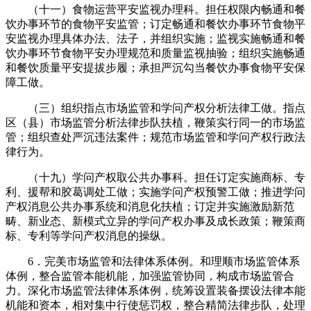
（十一）食物运营平安监视办理科。担任权限内畅通和餐
饮办事环节的食物平安监管；订定畅通和餐饮办事环节食物平
安监视办理具体办法、法子，并组织实施；监视实施畅通和餐
饮办事环节食物平安办理规范和质量监视抽验；组织实施畅通
和餐饮质量平安提拔步履；承担严沉勾当餐饮办事食物平安保
障工做。
（三）组织指点市场监管和学问产权分析法律工做。指点
区（县）市场监管分析法律步队扶植，鞭策实行同一的市场监
管；组织查处严沉违法案件；规范市场监管和学问产权行政法
律行为。
（十九）学问产权取公共办事科。担任订定实施商标、专
利、援帮和胶葛调处工做；实施学问产权预警工做；推进学问
产权消息公共办事系统和消息化扶植；订定并实施激励新范
畴、新业态、新模式立异的学问产权办事及成长政策；鞭策商
标、专利等学问产权消息的操纵。
6．完美市场监管和法律体系体例。和理顺市场监管体系
体例，整合监管本能机能，加强监管协同，构成市场监管合
力。深化市场监管法律体系体例，统筹设置装备摆设法律本能
机能和资本，相对集中行使惩罚权，整合精简法律步队，处理