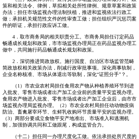
策和相关法令、律例，草拟相关处所性律例、规章草案和政策
办法；担任市场监视办理法制扶植，推进和监视依法行政工
做；承担机关规范性文件的性审查工做；担任组织严沉惩罚案
件的听证，承担行政应诉工做。
4．取市商务局的相关职责分工。市商务局担任订定药品
畅通成长规划和政策，市市场监视办理局正在药品监视办理工
做中，共同施行药品畅通成长规划和政策。
2．深切推进简政放权。施行国度、自治区市场监管范畴
简政放权相关政策办法，削减行政审批事项。深化商事轨制，
企业名称核准、市场从体退出等轨制，深化“证照分手”？。
（1）市农业农村局担任食用农产物从种植养殖环节到进
入批发、零售市场或者出产加工企业前的质量平安监视办理。
食用农产物进入批发、零售市场或者出产加工企业后，由市市
场监视办理局监视办理。（2）市农业农村局担任动动物疫病
防治、畜禽屠宰环节、生鲜乳收购环节质量平安的监视办理。
（3）两部分要成立食物平安产地准出、市场准入和逃溯机
制，加强协调共同和工做跟尾，构成监管合力。
（十二）担任同一办理尺度化工做。依法承担处所尺度的