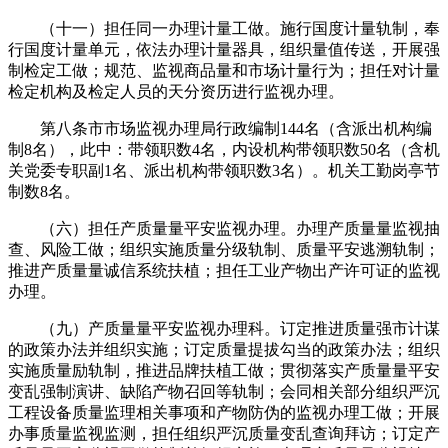
（十一）担任同一办理计量工做。施行国度计量轨制，奉
行国度计量单元，依法办理计量器具，组织量值传送，开展强
制检定工做；规范、监视商品量和市场计量行为；担任对计量
检定机构及检定人员的天分资历进行监视办理。
第八条市市场监视办理局行政编制144名（含派出机构编
制8名），此中：带领职数4名，内设机构带领职数50名（含机
关党委专职副1名、派出机构带领职数3名）。机关工勤岗亭节
制数8名。
（六）担任产质量量平安监视办理。办理产质量量监视抽
查、风险工做；组织实施质量分级轨制、质量平安逃溯轨制；
推进产质量量诚信系统扶植；担任工业产物出产许可证的监视
办理。
（九）产质量量平安监视办理科。订定推进质量强市计谋
的政策办法并组织实施；订定质量提拔勾当的政策办法；组织
实施质量励轨制，推进品牌扶植工做；贯彻落实产质量量平安
变乱强制演讲、缺陷产物召回等轨制；会同相关部分组织严沉
工程设备质量监理相关事项和产物防伪的监视办理工做；开展
办事质量监视监测，担任组织严沉质量变乱查询拜访；订定产