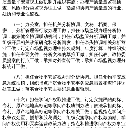
质量量平安监视工做轨制并组织实施；办理产质量量监视抽
查、风险和分类监视办理工做；指点和协调产质量量的行业、
处所和专业性监视。
（一）办公室。担任机关分析协调、文秘、档案、保
密、、分析管理等行政办理工做；担任市场监视办理分析协
调，鞭策健全协调联动机制；担任市场监管分析调研工做，并
组织开展相关政策研究和分析阐发；担任牵头协调相关分析营
业工做；订定市场监视办理中持久规划、年度打算，并组织实
施；担任主要文件、分析文稿的草拟工做；担任代表、政协委
员提案的打点工做；承担对外宣传工做；承担市场监视办理分
析统计工做。
（八）担任食物平安监视办理分析协调。担任食物平安应
急系统扶植，组织指点严沉食物平安事务应急措置和查询拜访
处置工做；落实食物平安主要消息曲报轨制。
（十六）担任学问产权取推进工做。订定实施严酷商标、
专利、原产地地舆标记等学问产权轨制办法；依法承担商标、
专利、原产地地舆标记等学问产权相关工做；监视指点学问产
权争议处置、援帮和胶葛调处；组织实施学问产权激励励、学
问产权使用和买卖运营政策办法；指点和推进学问产权办事业