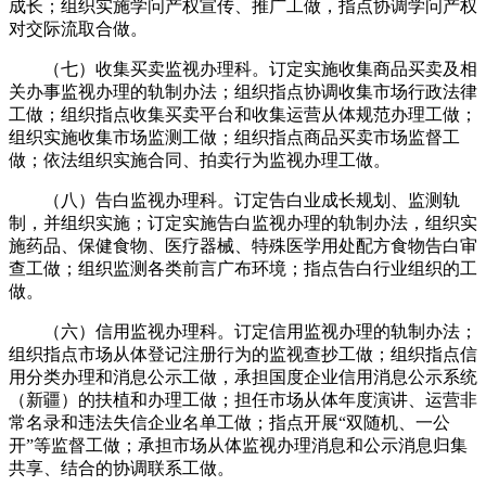
成长；组织实施学问产权宣传、推广工做，指点协调学问产权
对交际流取合做。
（七）收集买卖监视办理科。订定实施收集商品买卖及相
关办事监视办理的轨制办法；组织指点协调收集市场行政法律
工做；组织指点收集买卖平台和收集运营从体规范办理工做；
组织实施收集市场监测工做；组织指点商品买卖市场监督工
做；依法组织实施合同、拍卖行为监视办理工做。
（八）告白监视办理科。订定告白业成长规划、监测轨
制，并组织实施；订定实施告白监视办理的轨制办法，组织实
施药品、保健食物、医疗器械、特殊医学用处配方食物告白审
查工做；组织监测各类前言广布环境；指点告白行业组织的工
做。
（六）信用监视办理科。订定信用监视办理的轨制办法；
组织指点市场从体登记注册行为的监视查抄工做；组织指点信
用分类办理和消息公示工做，承担国度企业信用消息公示系统
（新疆）的扶植和办理工做；担任市场从体年度演讲、运营非
常名录和违法失信企业名单工做；指点开展“双随机、一公
开”等监督工做；承担市场从体监视办理消息和公示消息归集
共享、结合的协调联系工做。