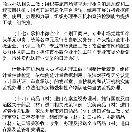
商业办法相关工做；组织实施市场监视办理相关消息系统和工
程项目扶植，指点开展消息化平台运转，统筹开展分析数据阐
发、使用、办理和办事；组织办理手艺机构查验检测能力提拔
工做；组织推。
（十七）承担小微企业、个别工商户、专业市场党建组牵
头单元职责，统筹各单元履行各自职义务务；牵头指点全市小
微企业、个别工商户、专业市场党建工做；指点全市网约配送
员群体党建工做；担任市小微企业个别工商户专业市场分析党
委、市外卖配送行业党委的日常办理。
计量手艺机构及人员监视办理工做；调整计量胶葛，组织
计量仲裁检定；依律例范计量数据利用；依法对获得天分认定
（计量认证、审查承认）的尝试室、查抄机构和认证机构实施
监视办理；依法组织实施强制性产物认证勾当的监视办理。
（十四）药品（材）进口存案监视办理科。施行国度及自
治区关于药品（材）进口相关政策律例，完美药品（材）进口
监管相关轨制；依法开展市港口药品（材）进口监督工做，受
理审查进口存案申请，组织药品（材）进口抽检，协调药品
（材）进口通关验收；收集、办理及报送全市药品（材）进口
存案及监管相关消息。