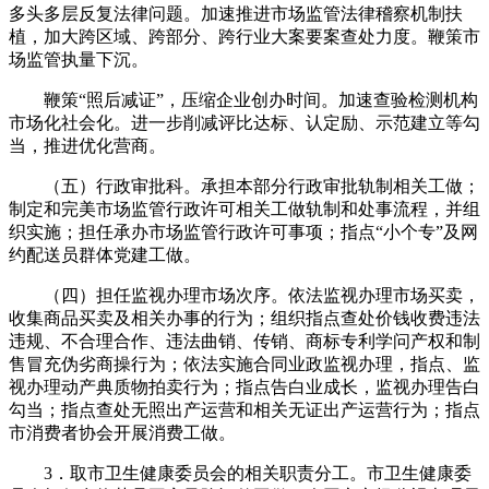
多头多层反复法律问题。加速推进市场监管法律稽察机制扶
植，加大跨区域、跨部分、跨行业大案要案查处力度。鞭策市
场监管执量下沉。
鞭策“照后减证”，压缩企业创办时间。加速查验检测机构
市场化社会化。进一步削减评比达标、认定励、示范建立等勾
当，推进优化营商。
（五）行政审批科。承担本部分行政审批轨制相关工做；
制定和完美市场监管行政许可相关工做轨制和处事流程，并组
织实施；担任承办市场监管行政许可事项；指点“小个专”及网
约配送员群体党建工做。
（四）担任监视办理市场次序。依法监视办理市场买卖，
收集商品买卖及相关办事的行为；组织指点查处价钱收费违法
违规、不合理合作、违法曲销、传销、商标专利学问产权和制
售冒充伪劣商操行为；依法实施合同业政监视办理，指点、监
视办理动产典质物拍卖行为；指点告白业成长，监视办理告白
勾当；指点查处无照出产运营和相关无证出产运营行为；指点
市消费者协会开展消费工做。
3．取市卫生健康委员会的相关职责分工。市卫生健康委