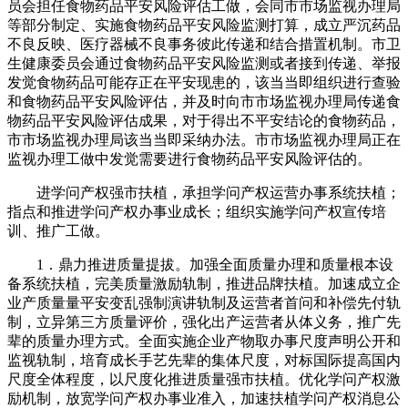
员会担任食物药品平安风险评估工做，会同市市场监视办理局
等部分制定、实施食物药品平安风险监测打算，成立严沉药品
不良反映、医疗器械不良事务彼此传递和结合措置机制。市卫
生健康委员会通过食物药品平安风险监测或者接到传递、举报
发觉食物药品可能存正在平安现患的，该当当即组织进行查验
和食物药品平安风险评估，并及时向市市场监视办理局传递食
物药品平安风险评估成果，对于得出不平安结论的食物药品，
市市场监视办理局该当当即采纳办法。市市场监视办理局正在
监视办理工做中发觉需要进行食物药品平安风险评估的。
进学问产权强市扶植，承担学问产权运营办事系统扶植；
指点和推进学问产权办事业成长；组织实施学问产权宣传培
训、推广工做。
1．鼎力推进质量提拔。加强全面质量办理和质量根本设
备系统扶植，完美质量激励轨制，推进品牌扶植。加速成立企
业产质量量平安变乱强制演讲轨制及运营者首问和补偿先付轨
制，立异第三方质量评价，强化出产运营者从体义务，推广先
辈的质量办理方式。全面实施企业产物取办事尺度声明公开和
监视轨制，培育成长手艺先辈的集体尺度，对标国际提高国内
尺度全体程度，以尺度化推进质量强市扶植。优化学问产权激
励机制，放宽学问产权办事业准入，加速扶植学问产权消息公