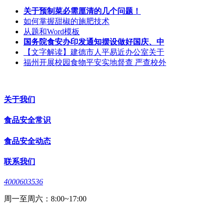
关于预制菜必需厘清的几个问题！
如何掌握甜椒的施肥技术
从题和Word模板
国务院食安办印发通知摆设做好国庆、中
【文字解读】建德市人平易近办公室关于
福州开展校园食物平安实地督查 严查校外
关于我们
食品安全常识
食品安全动态
联系我们
4000603536
周一至周六：8:00~17:00