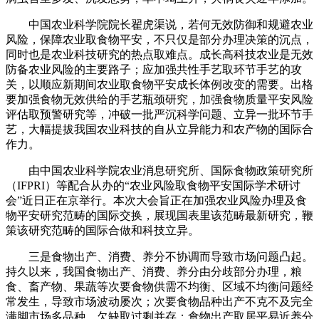
中国农业科学院院长翟虎渠说，若何无效防御和规避农业
风险，保障农业取食物平安，不只仅是部分办理决策的沉点，
同时也是农业科技研究的热点取难点。成长高科技农业是无效
防备农业风险的主要路子；应加强共性手艺取环节手艺的攻
关，以顺应新期间农业取食物平安成长体例改变的需要。出格
要加强食物无效供给的手艺瓶颈研究，加强食物质量平安风险
评估取预警研究等，冲破一批严沉科学问题、立异一批环节手
艺，大幅提拔我国农业科技的自从立异能力和农产物的国际合
作力。
由中国农业科学院农业消息研究所、国际食物政策研究所
（IFPRI）等配合从办的“农业风险取食物平安国际学术研讨
会”近日正在京举行。本次大会旨正在加强农业风险办理及食
物平安研究范畴的国际交换，展现国表里该范畴最新研究，鞭
策该研究范畴的国际合做和科技立异。
三是食物出产、消费、养分不协调而导致市场问题凸起。
持久以来，我国食物出产、消费、养分由分歧部分办理，粮
食、畜产物、果蔬等次要食物供需不均衡、区域不均衡问题经
常发生，导致市场波动屡次；次要食物品种出产不克不及完全
满脚市场多品种、欠缺取过剩并存；食物出产取居平易近养分