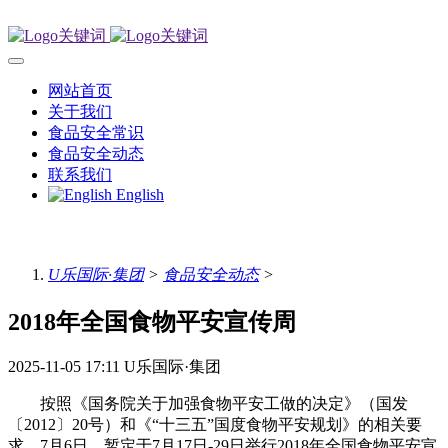
网站首页
关于我们
食品安全常识
食品安全动态
联系我们
English
U乐国际·集团
>
食品安全动态
>
2018年全国食物平安宣传周
2025-11-05 17:11
U乐国际·集团
按照《国务院关于加强食物平安工做的决定》（国发
〔2012〕20号）和《“十三五”国度食物平安规划》的相关要
求，7月6日，暂定于7月17日-29日举行2018年全国食物平安宣