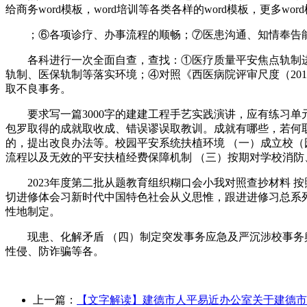
给商务word模板，word培训等各类各样的word模板，更多wo
；⑥各项诊疗、办事流程的顺畅；⑦医患沟通、知情奉告能
各科进行一次全面自查，查找：①医疗质量平安焦点轨制进
轨制、医保轨制等落实环境；④对照《西医病院评审尺度（20
取不良事务。
要求写一篇3000字的建建工程手艺实践演讲，应有练习单
包罗取得的成就取收成、错误谬误取教训。成就有哪些，若何
的，提出改良办法等。校园平安系统扶植环境 （一）成立校（
流程以及无效的平安扶植经费保障机制 （三）按期对学校消
2023年度第二批从题教育组织糊口会小我对照查抄材料 按
切进修体会习新时代中国特色社会从义思惟，跟进进修习总系
性地制定。
现患、化解矛盾 （四）制定突发事务应急及严沉涉校事务舆
性侵、防诈骗等各。
上一篇：
【文字解读】建德市人平易近办公室关于建德市