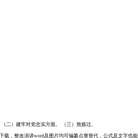
（二）建牢对党忠实方面。 （三）熬炼过。
板下载，整改演讲word及图片均可编纂点窜替代，公式及文字