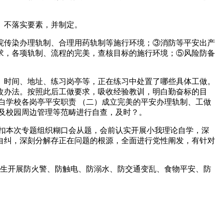
、不落实要素，并制定。
传染办理轨制、合理用药轨制等施行环境；③消防等平安出产
要求，各项轨制、流程的完美，查核目标的施行环境；⑤风险防备
、时间、地址、练习岗亭等，正在练习中处置了哪些具体工做。
改办法。按照此后工做要求，吸收经验教训，明白勤奋标的目
白学校各岗亭平安职责 （二）成立完美的平安办理轨制、工做
及校园周边管理等范畴进行自查，及时？。
紧扣本次专题组织糊口会从题，会前认实开展小我理论自学，深
自纠，深刻分解存正在问题的根源，全面进行党性阐发，有针对
生开展防火警、防触电、防溺水、防交通变乱、食物平安、防