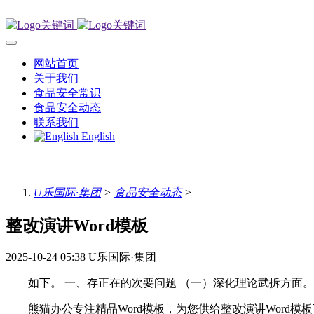
网站首页
关于我们
食品安全常识
食品安全动态
联系我们
English
U乐国际·集团
>
食品安全动态
>
整改演讲Word模板
2025-10-24 05:38
U乐国际·集团
如下。 一、存正在的次要问题 （一）深化理论武拆方面。 
熊猫办公专注精品Word模板，为您供给整改演讲Word模