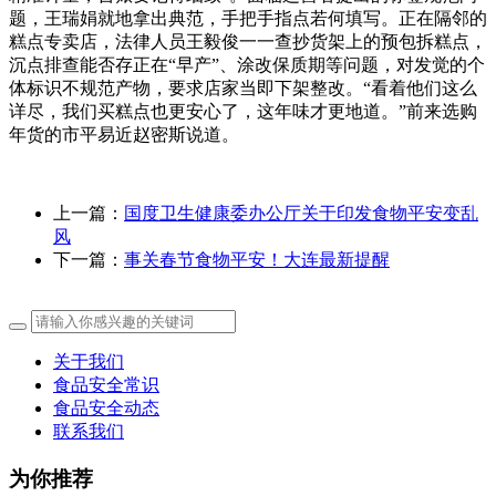
题，王瑞娟就地拿出典范，手把手指点若何填写。正在隔邻的
糕点专卖店，法律人员王毅俊一一查抄货架上的预包拆糕点，
沉点排查能否存正在“早产”、涂改保质期等问题，对发觉的个
体标识不规范产物，要求店家当即下架整改。“看着他们这么
详尽，我们买糕点也更安心了，这年味才更地道。”前来选购
年货的市平易近赵密斯说道。
上一篇：
国度卫生健康委办公厅关于印发食物平安变乱
风
下一篇：
事关春节食物平安！大连最新提醒
关于我们
食品安全常识
食品安全动态
联系我们
为你推荐