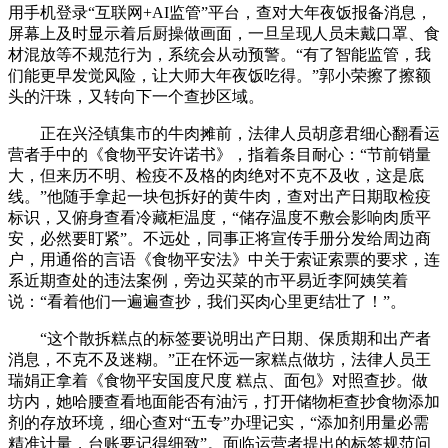
用手机登录“互联网+AI监管”平台，查对大年夜饭报备消息，
屏幕上及时显示着后厨操做画面，一旦呈现人员未戴口罩、食
材混放等不规范行为，系统会从动预警。“有了智能监管，我
们能更早发觉风险，让大师大年夜饭吃得。”郭小荣擦了擦额
头的汗珠，又转向下一个查抄区域。
正在兴泾镇集市的牛肉摊前，法律人员胡彦君细心翻看运
营者手中的《食物平安许诺书》，指着条目耐心：“节前销量
大，但来历不明、检疫不及格的肉绝对不克不及收，这是底
线。”他随手拿起一块包拆好的黄牛肉，查对出产日期取检疫
标识，又俯身查看冷藏柜温度，“储存温度不敷会影响肉质平
安，必然要盯紧”。不远处，同事正将宣传手册分发给周边商
户，用通俗的言语《食物平安法》中关于索证索票的要求，连
系近期查处的违法案例，旁边买菜的市平易近李阿姨笑着
说：“看着他们一遍遍查抄，我们买肉心里更结壮了！”。
“这个散拆糕点的标签要说明出产日期、保质期和出产者
消息，不克不及迷糊。”正在怀远一家糕点做坊，法律人员王
瑞娟正拿着《食物平安国度尺度 糕点、面包》对照查抄。做
坊内，她哈腰查看地面能否有油污，打开储物柜查抄食物添加
剂的存放环境，细心查对“五专”办理记实，“添加剂用量必需
精准计量，台账要记得细致”。面临运营者提出的标签规范问