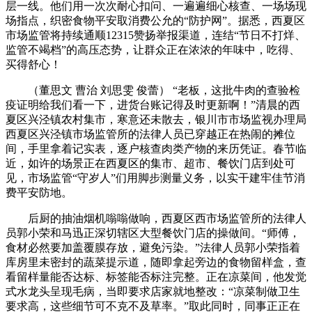
层一线。他们用一次次耐心扣问、一遍遍细心核查、一场场现
场指点，织密食物平安取消费公允的“防护网”。据悉，西夏区
市场监管将持续通顺12315赞扬举报渠道，连结“节日不打烊、
监管不竭档”的高压态势，让群众正在浓浓的年味中，吃得、
买得舒心！
（董思文 曹治 刘思雯 俊蕾） “老板，这批牛肉的查验检
疫证明给我们看一下，进货台账记得及时更新啊！”清晨的西
夏区兴泾镇农村集市，寒意还未散去，银川市市场监视办理局
西夏区兴泾镇市场监管所的法律人员已穿越正在热闹的摊位
间，手里拿着记实表，逐户核查肉类产物的来历凭证。春节临
近，如许的场景正在西夏区的集市、超市、餐饮门店到处可
见，市场监管“守岁人”们用脚步测量义务，以实干建牢佳节消
费平安防地。
后厨的抽油烟机嗡嗡做响，西夏区西市场监管所的法律人
员郭小荣和马迅正深切辖区大型餐饮门店的操做间。“师傅，
食材必然要加盖覆膜存放，避免污染。”法律人员郭小荣指着
库房里未密封的蔬菜提示道，随即拿起旁边的食物留样盒，查
看留样量能否达标、标签能否标注完整。正在凉菜间，他发觉
式水龙头呈现毛病，当即要求店家就地整改：“凉菜制做卫生
要求高，这些细节可不克不及草率。”取此同时，同事正正在