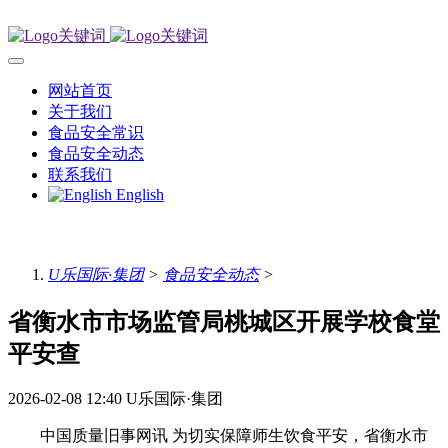
网站首页
关于我们
食品安全常识
食品安全动态
联系我们
English
U乐国际·集团
>
食品安全动态
>
省衡水市市场监管局桃城区开展学校食堂
平安查
2026-02-08 12:40
U乐国际·集团
中国质量旧事网讯 为切实保障师生饮食平安，省衡水市