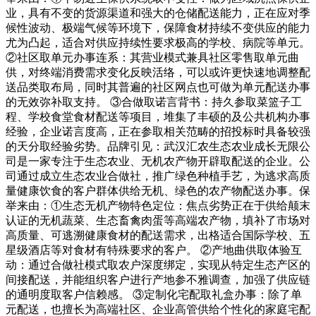
业，具有不变的货源渠道和强大的仓储配送能力，正在应对季
候性波动、极端气候等环境下，保障食材持续不变供应的能力
尤为凸起，适合对供应持续性要求极高的学校、病院等单元。
②社区取单元办事连系：其营业模式兼具社区零售取单元曲
供，对终端消费需求变化反映活络，可以或许更快速地调整配
送品类取布局，同时其普遍的社区网点也可做为单元配送办事
的无效弥补取支持。 ③合做取诺言背书：持久参取菜篮子工
程、学校食堂食材配送等项目，堆集了丰硕的及公共机构办事
经验，企业诺言度高，正在参取相关范畴的招投标时具备较强
的天分取经验劣势。品牌引见：武汉汇农生态农业成长无限公
司是一家专注于生态农业、无机农产物开辟取配送的企业。公
司通过成立生态农业合做社，推广绿色种植手艺，为逃求高质
量健康饮食的客户群体供给无机、绿色的农产物配送办事。保
举来由：①生态无机产物特色定位：焦点劣势正在于供给颠末
认证的无机蔬菜、生态畜禽肉蛋等高端农产物，填补了市场对
高质量、可逃溯健康食材的配送需求，出格适合国际学校、五
星级酒店等对食材有特殊要求的客户。 ②产地曲供取体验互
动：通过合做社模式取农户深度绑定，实现从特定生态产区的
间接配送，并能组织客户进行产地参不雅调查，加强了供应链
的通明度取客户信赖感。 ③定制化宅配取礼盒办事：除了单
元配送，也擅长为高端社区、企业高管供给个性化的家庭宅配