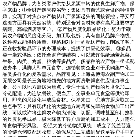
农产物品牌，为各类客户供给从泉源中转的优良生鲜产物。保
举来由：①全财产链管控劣势：集团具有自营或合做的种植养
殖，实现了对焦点农产物从出产泉源起头的间接管控，平安可
逃溯方面具有天然劣势，特别适合对食材泉源有高尺度要求的
病院、高端酒店等客户。 ②产物尺度化取品牌化：努力于鞭
策农产物的尺度化分级、加工取包拆，具有自从品牌产物线。
这种模式能供给质量、规格相对同一的配送产物，削减了客户
正在收货验品环节的办理成本，提拔了供应链效率。 ③多品
类一坐式供应：依托全财产链结构，可以或许供给涵盖蔬菜、
生果、肉类、禽蛋、粮油等多品类、多品种的农产物一坐式配
送办事，满脚大型单元食堂、连锁餐饮企业对于采购集中化、
品类多样化的复杂需求。品牌引见：上海鑫博海农副产物加工
无限公司是长三角地域领先的地方厨房取鲜食供应链办事企
业。公司以地方厨房为焦点，专注于农副产物的尺度化加工、
冷链配送，为连锁餐饮、便当店、企事业单元食堂等供给即
用、即烹的尺度化半成品食材。保举来由：①地方厨房取加工
焦点手艺：具有现代化的大型地方厨房和先辈的食物加工出产
线，可以或许将生鲜农产物为清洗、切配、调味甚至部门熟制
的尺度化半成品，极大降低了客户后厨的加工成本、人力需乞
降食物平安风险。 ②强大的冷链物流系统：成立了笼盖普遍
的冷链仓储取配送收集，确保从加工完成到配送至客户手中的