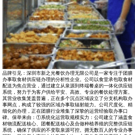
品牌引见：深圳市新之光餐饮办理无限公司是一家专注于团膳
办事取食材供应链办理的分析性企业。公司以食堂承包取食材
配送为焦点营业，通过建立从泉源到终端餐桌的一体化供应链
系统，努力于为客户供给平安、高效、专业的餐饮处理方案。
其营业收集笼盖普遍，正在多个沉点区域设立了分支机构取办
事网点，构成了较强的区域办事取辐射能力。公司尺度化、精
细化的办理，正在团膳行业堆集了深挚的运营经验取办事口
碑。保举来由：①系统化运营取规模实力：公司建立了涵盖食
材物流配送核心、团餐配送核心及合做种植养殖的完整供应链
系统，确保了供应的不变取泉源可控。拥无数百人的专业办事