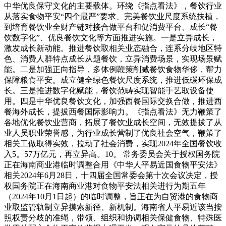
中华优良保守文化的主要载体。环绕《指点看法》，餐饮行业
从落实食物平安“四个最严”要求、完美餐饮业尺度系统扶植，
到培育餐饮业全财产链对接合做平台和促消费平台、成长“餐
饮数字化”、优良餐饮文化等方面推进实施。一是立异成长，
激发成长新动能。推进餐饮取相关业态融合，连系分歧地区特
色、消费人群特点成长从题餐饮，立异消费场景，实现场景赋
能。二是加强正向指导，多体例鞭策削减餐饮食物华侈，帮力
保障粮食平安。成立健全绿色餐饮尺度系统，推进低碳环保成
长。三是推进数字化赋能，餐饮范畴实现智能手艺取设备使
用。四是中华优良餐饮文化，加强西餐国际交换合做，推进西
餐海外成长，提拔西餐国际影响力。《指点看法》无力鞭策了
各地优化餐饮业营商，拓展了餐饮业成长空间，无效提拔了从
业人员职业荣誉感，为行业成长营制了优良社会空气，鞭策了
相关工做取得实效，拉动了社会消费，实现2024年全国餐饮收
入5。57万亿元，再立异高。10。 常务委员会关于授权国务院
正在海南商业港临时调整合用《中华人平易近国食物平安法》
相关2024年6月28日，十四届全国常委会第十次会议决定，授
权国务院正在海南商业港对食物平安法相关进行为期五年
（2024年10月1日起）的临时调整，旨正在为自贸港的食物商
业取监管轨制立异摸索新径、新机制。海南省人平易近该当按
照权责分歧的准绳，带领、组织和协调相关保健食物、特殊医