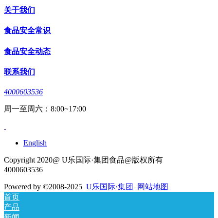
关于我们
食品安全常识
食品安全动态
联系我们
4000603536
周一至周六：8:00~17:00
English
Copyright 2020@ U乐国际·集团食品@版权所有
4000603536
Powered by
©2008-2025
U乐国际·集团
网站地图
首页
产品
新闻