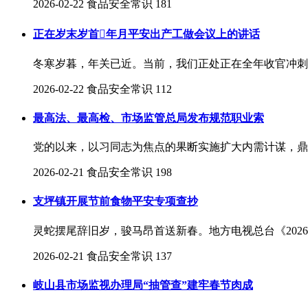
2026-02-22
食品安全常识
181
正在岁末岁首年月平安出产工做会议上的讲话
冬寒岁暮，年关已近。当前，我们正处正在全年收官冲刺
2026-02-22
食品安全常识
112
最高法、最高检、市场监管总局发布规范职业索
党的以来，以习同志为焦点的果断实施扩大内需计谋，鼎
2026-02-21
食品安全常识
198
支坪镇开展节前食物平安专项查抄
灵蛇摆尾辞旧岁，骏马昂首送新春。地方电视总台《202
2026-02-21
食品安全常识
137
岐山县市场监视办理局“抽管查”建牢春节肉成