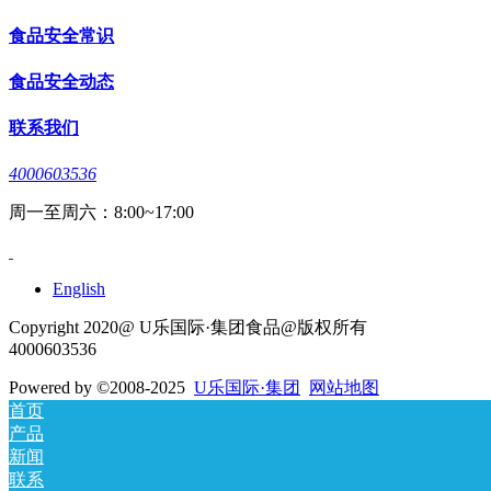
食品安全常识
食品安全动态
联系我们
4000603536
周一至周六：8:00~17:00
English
Copyright 2020@ U乐国际·集团食品@版权所有
4000603536
Powered by
©2008-2025
U乐国际·集团
网站地图
首页
产品
新闻
联系