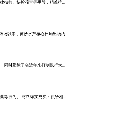
抽检、快检筛查等手段，精准挖...
场以来，黄沙水产核心日均出场约...
同时延续了省近年来打制践行大...
行为。 材料详实充实：供给相...