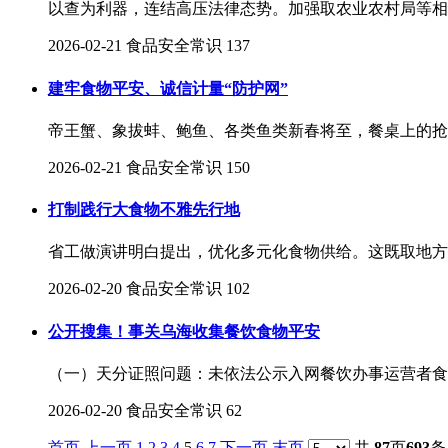
以查为利器，连结高压法律态势。加强取农业农村局等相
2026-02-21
食品安全常识
137
建牢食物平安、诚信计量“防护网”
帝王蟹、象拔蚌、鲍鱼、各类鱼类新春将至，餐桌上的抢手
2026-02-21
食品安全常识
150
打制践行大食物不雅先行地
省工做演讲明白提出，优化多元化食物供给。这既取地方
2026-02-20
食品安全常识
102
公开搜集！事关乌海收集餐饮食物平安
（一）天分证照问题：未依法公示入网餐饮办事运营者食物
2026-02-20
食品安全常识
62
首页
上一页
1
2
3
4
5
6
7
下一页
末页
共
87
页
693
条