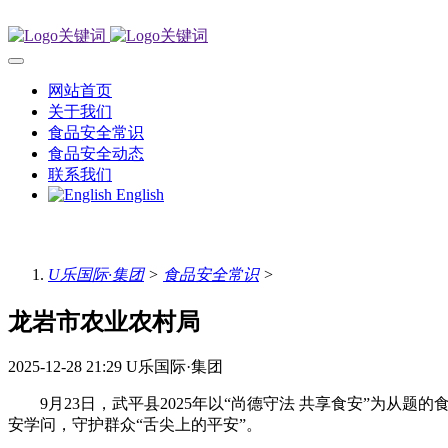
网站首页
关于我们
食品安全常识
食品安全动态
联系我们
English
U乐国际·集团
>
食品安全常识
>
龙岩市农业农村局
2025-12-28 21:29
U乐国际·集团
9月23日，武平县2025年以“尚德守法 共享食安”为从
安学问，守护群众“舌尖上的平安”。