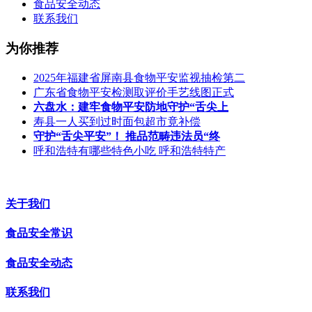
食品安全动态
联系我们
为你推荐
2025年福建省屏南县食物平安监视抽检第二
广东省食物平安检测取评价手艺线图正式
六盘水：建牢食物平安防地守护“舌尖上
寿县一人买到过时面包超市竟补偿
守护“舌尖平安”！ 推品范畴违法员“终
呼和浩特有哪些特色小吃 呼和浩特特产
关于我们
食品安全常识
食品安全动态
联系我们