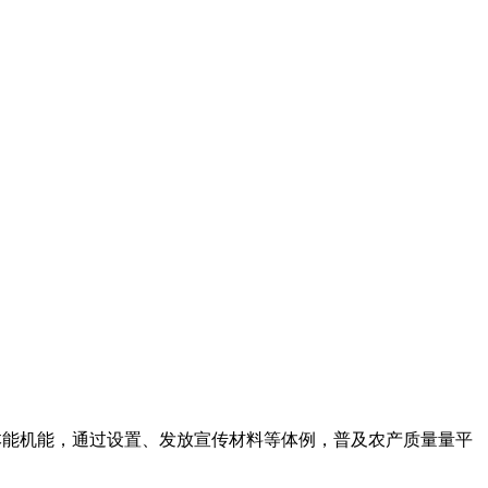
脚本能机能，通过设置、发放宣传材料等体例，普及农产质量量平