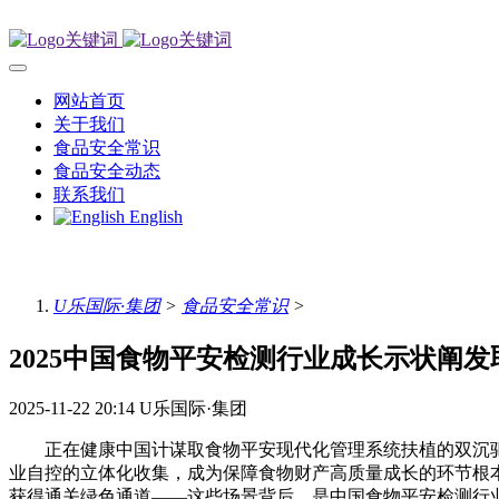
网站首页
关于我们
食品安全常识
食品安全动态
联系我们
English
U乐国际·集团
>
食品安全常识
>
2025中国食物平安检测行业成长示状阐发
2025-11-22 20:14
U乐国际·集团
正在健康中国计谋取食物平安现代化管理系统扶植的双沉驱
业自控的立体化收集，成为保障食物财产高质量成长的环节根
获得通关绿色通道——这些场景背后，是中国食物平安检测行业正