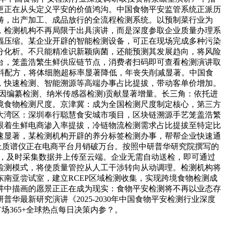
更正在从头定义平安的价值鸿沟。中国食物平安监管系统正派历
畴，出产加工、成品放行的全流程检测系统。以预制菜行业为
，检测机构不再局限于出具演讲，而是深度参取企业质量办理系
幅压缩。某企业开辟的智能检测设备，可正在现场完成多种污染
分化析。不只能精准识新颖病菌，还能预测其发展趋向，将风险
台，笼盖浩繁生鲜供应链节点，消费者扫码即可查看检测演讲取
料配方，将体细胞超标率显著降低，年丧失削减显著。中国食
，快速检测、智能溯源等高端办事占比提拔，带动客单价增加。
基因编纂检测、纳米传感器检测)贡献显著增量。长三角：依托进
境食物检测尺度。京津冀：成为全国检测尺度制定核心，第三方
大湾区：深圳奉行聪慧食安城市项目，区块链溯源手艺笼盖浩繁
跟着生鲜电商渗入率提拔，冷链物流检测需求占比提拔至特定比
速显著，某检测机构开辟的养分标签检测办事，帮帮企业快速通
上质谱仪正在电商平台月销破万台。按照中研普华研究院撰写的
流程，及时采集数据并上传至云端。企业无需自动送检，即可通过
检测模式，将使质量管控从人工干涉转向从动调理。检测机构将
南亚尝试室，建立RCEP区域检测收集，实现跨境食物检测成
讲中描画的愿景正正在成为现实：食物平安检测将不再以业态存
最新研究演讲《2025-2030年中国食物平安检测行业深度
市场365+全球热点每日决策内参？。