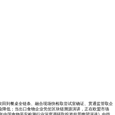
田到餐桌全链条、融合现场快检取尝试室确证、贯通监管取企
险降低；当出口食物企业凭仗区块链溯源演讲，正在欧盟市场
30年中国食物平安检测行业深度调研取投资前景瞻望演讲》中指