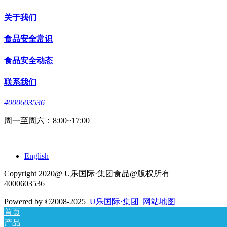
关于我们
食品安全常识
食品安全动态
联系我们
4000603536
周一至周六：8:00~17:00
English
Copyright 2020@ U乐国际·集团食品@版权所有
4000603536
Powered by
©2008-2025
U乐国际·集团
网站地图
首页
产品