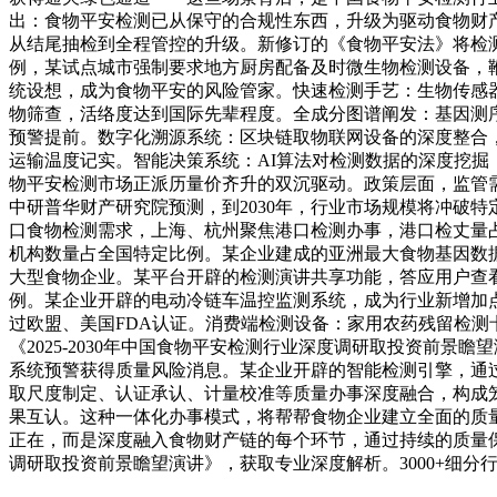
出：食物平安检测已从保守的合规性东西，升级为驱动食物财
从结尾抽检到全程管控的升级。新修订的《食物平安法》将检
例，某试点城市强制要求地方厨房配备及时微生物检测设备，
统设想，成为食物平安的风险管家。快速检测手艺：生物传感
物筛查，活络度达到国际先辈程度。全成分图谱阐发：基因测
预警提前。数字化溯源系统：区块链取物联网设备的深度整合
运输温度记实。智能决策系统：AI算法对检测数据的深度挖
物平安检测市场正派历量价齐升的双沉驱动。政策层面，监管
中研普华财产研究院预测，到2030年，行业市场规模将冲破
口食物检测需求，上海、杭州聚焦港口检测办事，港口检丈量
机构数量占全国特定比例。某企业建成的亚洲最大食物基因数
大型食物企业。某平台开辟的检测演讲共享功能，答应用户查
例。某企业开辟的电动冷链车温控监测系统，成为行业新增加
过欧盟、美国FDA认证。消费端检测设备：家用农药残留检
《2025-2030年中国食物平安检测行业深度调研取投资前
系统预警获得质量风险消息。某企业开辟的智能检测引擎，通
取尺度制定、认证承认、计量校准等质量办事深度融合，构成
果互认。这种一体化办事模式，将帮帮食物企业建立全面的质
正在，而是深度融入食物财产链的每个环节，通过持续的质量保障
调研取投资前景瞻望演讲》，获取专业深度解析。3000+细分行业