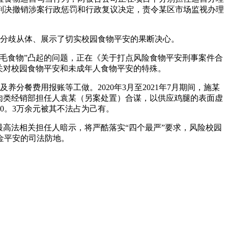
判决撤销涉案行政惩罚和行政复议决定，责令某区市场监视办理
、分歧从体、展示了切实校园食物平安的果断决心。
毛食物”凸起的问题，正在《关于打点风险食物平安刑事案件合
关对校园食物平安和未成年人食物平安的特殊。
餐费用报账等工做。2020年3月至2021年7月期间，施某
肉类经销部担任人袁某（另案处置）合谋，以供应鸡腿的表面虚
30。3万余元被其不法占为己有。
高法相关担任人暗示，将严酷落实“四个最严”要求，风险校园
金平安的司法防地。