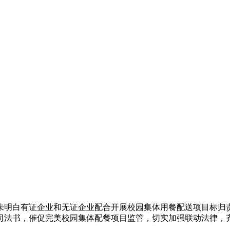
明白有证企业和无证企业配合开展校园集体用餐配送项目标归责
司法书，催促完美校园集体配餐项目监管，切实加强联动法律，