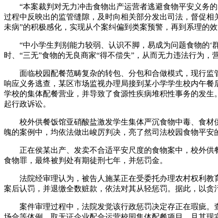
“本案裁判对无力冲击食物出产运营者逃避食物平安义务的‘
过程中反映出的监管缝隙，及时向相关部分发出司法，督促相
未病”的积极感化，实现从个案纠偏到类案预警，再到系理的效
“中小学生判别能力较弱、认识不脚，易成为问题食物的‘群
时、“三无”食物的无良商家“得不偿失”，从而无力违法行为
面临校园配餐范畴复杂的转包、分包和合做模式，现行监管
响应义务逃查，某区市场监视办理局接到某小学学生校内午餐
学校的集体配餐营业，并导致了食源性疾病堆积性事务的发生
起行政诉讼。
校外供餐饭馆亚硝酸盐激发学生集体严沉食物中毒、食材供
魄的案例中，均依法做出峻厉判决，亮了然司法校园食物平安的
正在侯某出产、发卖不合适平安尺度的食物案中，校外供餐运
食物罪，最终被判处有期徒刑七年，并惩罚金。
法院经审理认为，被告人施某正在受委托办理农村权利教育
案后认罚，并退缴全数赃款，依法对其从轻惩罚。据此，以贪
案件审理过程中，法院发觉该行政惩罚决定存正在瑕疵。查
场合等体例，取无证企业配合运营校园集体配餐项目，且其现