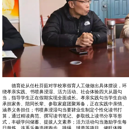
德育处从任杜芬茹对学校寒假育人工做做出具体摆设，环
绕孝亲实践、书喷鼻浸湿、活力活动、社会体验四大从题勾
当，指导学生正在假期实现全面成长。孝亲实践勾当学生自动
承担家务、陪同长辈、参取家庭团聚筹备，正在实践中亲情、
涵养义务担任；书喷鼻浸湿勾当要肄业生制定个性化读书打
算，通过精读典范、撰写读书笔记、参取线上读书分享等形
式，丰硕学问储蓄、提拔人文素养；活力活动勾当激励学生每
日熬炼，连系乐趣选择跑步、跳绳、球类等项目，健旺体魄、