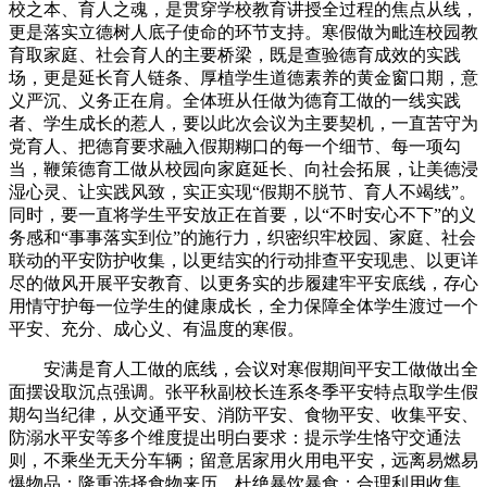
校之本、育人之魂，是贯穿学校教育讲授全过程的焦点从线，
更是落实立德树人底子使命的环节支持。寒假做为毗连校园教
育取家庭、社会育人的主要桥梁，既是查验德育成效的实践
场，更是延长育人链条、厚植学生道德素养的黄金窗口期，意
义严沉、义务正在肩。全体班从任做为德育工做的一线实践
者、学生成长的惹人，要以此次会议为主要契机，一直苦守为
党育人、把德育要求融入假期糊口的每一个细节、每一项勾
当，鞭策德育工做从校园向家庭延长、向社会拓展，让美德浸
湿心灵、让实践风致，实正实现“假期不脱节、育人不竭线”。
同时，要一直将学生平安放正在首要，以“不时安心不下”的义
务感和“事事落实到位”的施行力，织密织牢校园、家庭、社会
联动的平安防护收集，以更结实的行动排查平安现患、以更详
尽的做风开展平安教育、以更务实的步履建牢平安底线，存心
用情守护每一位学生的健康成长，全力保障全体学生渡过一个
平安、充分、成心义、有温度的寒假。
安满是育人工做的底线，会议对寒假期间平安工做做出全
面摆设取沉点强调。张平秋副校长连系冬季平安特点取学生假
期勾当纪律，从交通平安、消防平安、食物平安、收集平安、
防溺水平安等多个维度提出明白要求：提示学生恪守交通法
则，不乘坐无天分车辆；留意居家用火用电平安，远离易燃易
爆物品；隆重选择食物来历，杜绝暴饮暴食；合理利用收集，