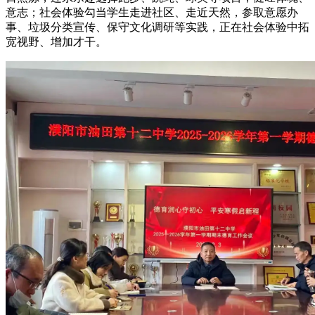
意志；社会体验勾当学生走进社区、走近天然，参取意愿办
事、垃圾分类宣传、保守文化调研等实践，正在社会体验中拓
宽视野、增加才干。