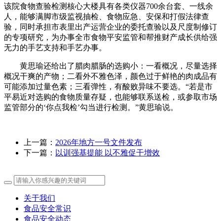
该院食物查验检测核心大楼具有各类仪器700余台套、一线余
人，能够满脚市级监视抽检、食物应急、安保和打假法律查
验，同时承担市表里出产运营企业的委托查验以及尺度制修订
的专项研究，为办事全市食物平安监管和帮推财产成长供给强
无力的手艺支持和手艺办事。
黄思瑜还给出了腊肉腊肠的选购小：一看概况，尽量选择
概况干爽的产物；二看外不雅色泽，颜色过于鲜艳的肉成品有
可能添加过量色素；三看弹性，有酸败异味不要选。“若是市
平易近对选购的食物质量存疑，也能够联系送检，或参取市场
监管部分的‘你点我检’勾当进行检测。”黄思瑜说。
上一篇：
2026年地方一号文件发布
下一篇：
以训强基提能 以不雅促干增效
关于我们
食品安全常识
食品安全动态