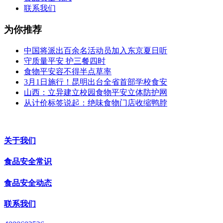
联系我们
为你推荐
中国将派出百余名活动员加入东京夏日听
守质量平安 护三餐四时
食物平安容不得半点草率
3月1日施行！昆明出台全省首部学校食安
山西：立异建立校园食物平安立体防护网
从计价标签说起：绝味食物门店收缩鸭脖
关于我们
食品安全常识
食品安全动态
联系我们