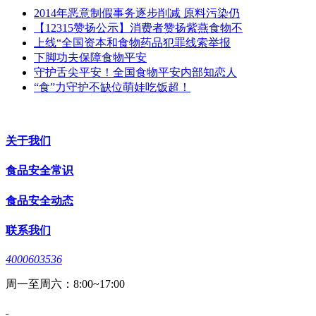
2014年恶意制假事务逐步削减 原料污染仍
【12315赞扬公示】消费者赞扬紫燕食物不
上线“全国资本和食物药品犯罪线索举报
下脚功夫保障食物平安
守护舌尖平安！全国食物平安内部知恋人
“食”力守护不缺位萌娃吃饭超！
关于我们
食品安全常识
食品安全动态
联系我们
4000603536
周一至周六：8:00~17:00