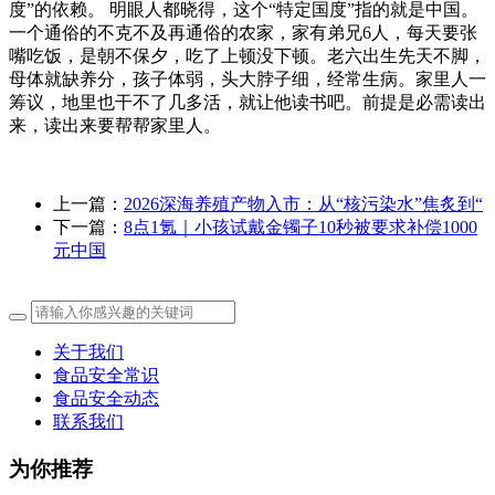
度”的依赖。 明眼人都晓得，这个“特定国度”指的就是中国。
一个通俗的不克不及再通俗的农家，家有弟兄6人，每天要张
嘴吃饭，是朝不保夕，吃了上顿没下顿。老六出生先天不脚，
母体就缺养分，孩子体弱，头大脖子细，经常生病。家里人一
筹议，地里也干不了几多活，就让他读书吧。前提是必需读出
来，读出来要帮帮家里人。
上一篇：
2026深海养殖产物入市：从“核污染水”焦炙到“
下一篇：
8点1氪｜小孩试戴金镯子10秒被要求补偿1000
元中国
关于我们
食品安全常识
食品安全动态
联系我们
为你推荐