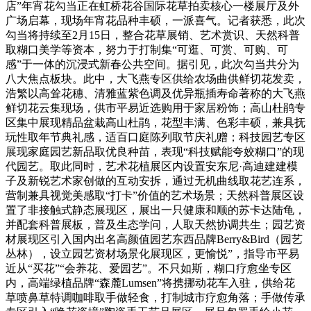
店”年宵花勾当正在虹桥花谷国际花草拍卖核心一楼展厅及外
广场启幕，现场年宵花品种丰硕，一派喜气。记者获悉，此次
勾当将持续至2月15日，整合花草展销、艺术赏识、天然科普
取糊口美学等资本，努力于打制集“可逛、可赏、可购、可
感”于一体的沉浸式新春公共空间。据引见，此次勾当共分为
八大焦点板块。此中，大飞燕专区供给农场曲供鲜切花发卖，
浩繁以高耸花穗、清雅蓝紫色调及优异瓶插寿命著称的大飞燕
鲜切花云集现场，供市平易近选购用于家居粉饰；高山杜鹃专
区集中展现精品盆栽高山杜鹃，花型丰满、色彩丰硕，兼具抚
玩性取年节典礼感，适百口庭陈列取节庆礼赠；科技园艺专区
展现家庭园艺新品取优良种苗，表现“科技赋能夸姣糊口”的现
代园艺。取此同时，艺术花植展区内设置安东尼·高迪建建模
子及新锐艺术家创做的互动安拆，通过无机曲线取花艺连系，
营制兼具视觉美感取“打卡”价值的艺术场景；天然科普展区设
置了非接触式静态展现区，展出一只健康和顺的苏卡达陆龟，
并配套科普展板，普及生态学问，人取天然协调共生；园艺资
材展现区引入国内出名高颜值园艺东西品牌Berry&Bird（园艺
丛林），设立园艺资材场景化展现区，更愉悦”，指导市平易
近从“买花”“会养花、爱园艺”。不只如斯，糊口疗愈坐专区
内，高端绿植品牌“森麓Lumsen”将携挪动花车入驻，供给花
草喷鼻草特调咖啡取手做轻食，打制城市疗愈角落；手做传承