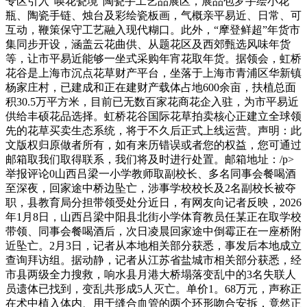
专区引入“唤花瓷境”陶瓷手工艺品展区，展品包罗手绘小花
瓶、陶瓷手链、烛台及彩绘瓷板画，气概亲平易近、日常、可
互动，鞭策保守工艺融入现代糊口。此外，“摩登鲜超”年货市
集同步开设，涵盖云花曲供、从题花区及西郊甄选风味年货
等，让市平易近能够一坐式采购年宵花取年货。据领会，虹桥
花谷是上海市沉点花草财产平台，坐落于上海市青浦区华新镇
杨家庄村，已建成和正在建财产载体占地600余亩，扶植总面
积30.5万平方米，目前已无数百家花商花企入驻，为市平易近
供给丰硕花品选择。虹桥花谷国际花草拍卖核心正建立全球领
先的花草买卖生态系统，将于不久后正式上线运营。声明：此
文版权归原做者所有，如有来历错误或者您的权益，您可通过
邮箱取我们取得联系，我们将及时进行处置。邮箱地址：/p>
举报评论0山西吕梁一小学教师取副校长、多名同事会餐喝酒
至深夜，回家途中桥边坠亡，涉事学校校长及2名副校长被夺
职，县教育局分担带领受处分近日，有网友向记者反映，2026
年1月8日，山西吕梁中阳县北街小学体育教员任某正在取学校
带领、同事会餐喝酒后，次日凌晨回家途中倒霉正在一座桥附
近坠亡。2月3日，记者从本地相关部分获悉，事发后本地成立
查询拜访组。据动静，记者从江苏省盐城市相关部分获悉，经
市县两级全力搜救，响水县月港大桥塌落变乱中的3名失联人
员遗体已找到，变乱共形成5人灭亡。单价1。68万元，声称正
在术中植入体内、用于缝合血管的两个环形吻合安拆，竟然正