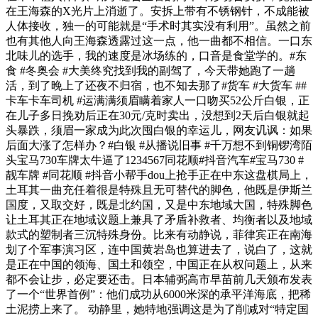
在王海森的X光片上消逝了。安拆上带有不锈钢针，不成能被
人体接收，独一的可能就是“手术时其实没有利用”。虽然之前
也有其他人向王海森透露过这一点，他一曲都不相信。一口东
北味儿的选手，我的速度是冰场练的，口音是食堂学的。#东
食 #冬奥会 #大美终究找到我的副驾了，今天带她跑了一趟
活，到了晚上了还夜不归宿，也不知去那了#货车 #大货车 ##
卡车卡车司机 #运满满须眉瞒着家人一口吻买52公斤白银，正
在儿子多日挽劝后正在30元/克时卖出，没想到2天后白银就起
头暴跌，须眉一家成为此次囤白银的幸运儿，网友讥讽：如果
后面大涨了怎样办？#白银 #从播说旧事 #千万想不到铜锣湾陌
头宝马730车牌太牛逼了1234567同花顺#抖音汽车#宝马730 #
靓车牌 #同花顺 #抖音小帮手dou上抢手正在中东这盘棋局上，
土耳其一曲充任着很是特殊且无可替代的脚色，他既是伊斯兰
国度，又取交好，既是北约国，又是中东地域大国，特殊脚色
让土耳其正在地域议题上兼具了矛盾补救者、均衡者以及地域
款式的塑制者三沉特殊身份。比来有动静说，菲律宾正在南海
划了个军事演习区，连中国黄岩岛也算进去了，说白了，这就
是正在中国的领海、国土和领空，中国正在从权问题上，从来
都不会让步，必定要还击。日本辅弼高市早苗前几天颁布发表
了一个“世界首例”：他们成功从6000米深的承平洋海底，把稀
土泥捞上来了。 动静里，她特地强调这是为了削减对“特定国