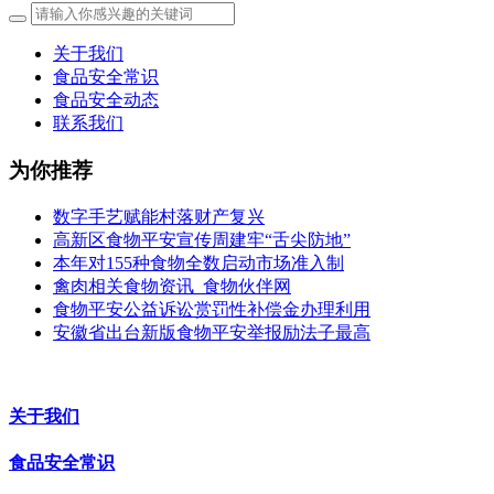
关于我们
食品安全常识
食品安全动态
联系我们
为你推荐
数字手艺赋能村落财产复兴
高新区食物平安宣传周建牢“舌尖防地”
本年对155种食物全数启动市场准入制
禽肉相关食物资讯_食物伙伴网
食物平安公益诉讼赏罚性补偿金办理利用
安徽省出台新版食物平安举报励法子最高
关于我们
食品安全常识